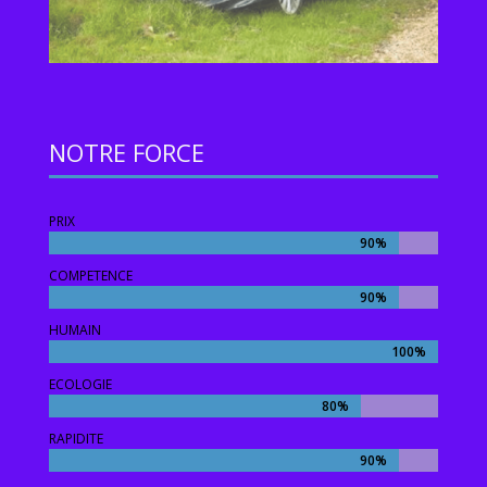
NOTRE FORCE
PRIX
90%
90%
COMPETENCE
90%
90%
HUMAIN
100%
100%
ECOLOGIE
80%
80%
RAPIDITE
90%
90%