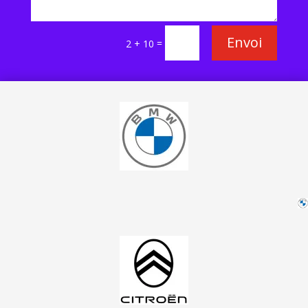
Envoi
=
2 + 10