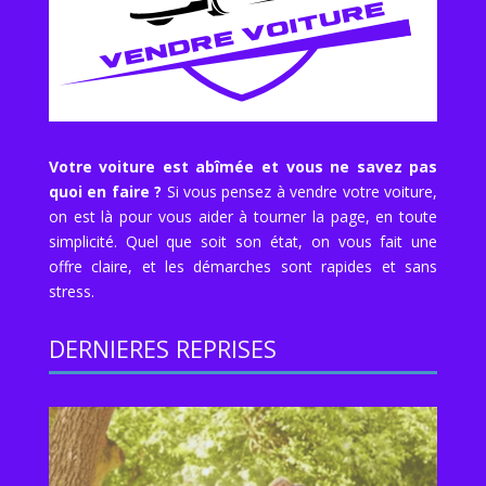
Votre voiture est abîmée et vous ne savez pas
quoi en faire ?
Si vous pensez à vendre votre voiture,
on est là pour vous aider à tourner la page, en toute
simplicité. Quel que soit son état, on vous fait une
offre claire, et les démarches sont rapides et sans
stress.
DERNIERES REPRISES