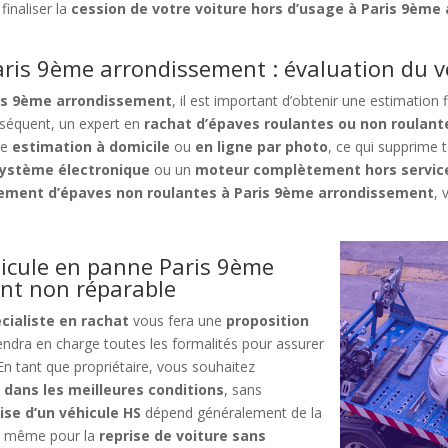
finaliser la
cession de votre voiture hors d’usage à Paris 9èm
ris 9ème arrondissement : évaluation du v
ris 9ème arrondissement
, il est important d’obtenir une estimation 
conséquent, un expert en
rachat d’épaves roulantes ou non roulant
ne
estimation
à domicile
ou
en ligne par photo
, ce qui supprime 
système électronique
ou un
moteur complètement hors servic
vement d’épaves non roulantes à Paris 9ème arrondissement
, 
hicule en panne Paris 9ème
nt non réparable
cialiste en rachat
vous fera une
proposition
 prendra en charge toutes les formalités pour assurer
 En tant que propriétaire, vous souhaitez
 dans les meilleures conditions
, sans
ise d’un véhicule HS
dépend généralement de la
 de même pour la
reprise de voiture sans