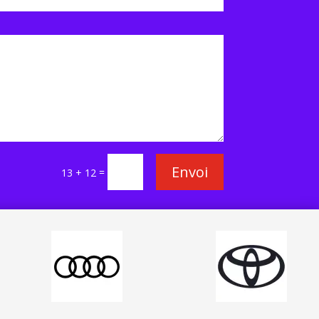
Envoi
=
13 + 12