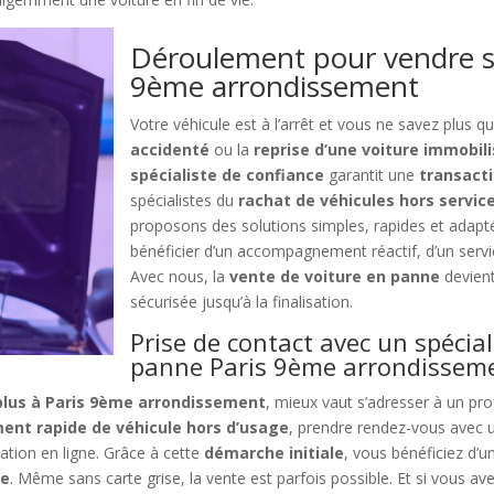
Déroulement pour vendre sa
9ème arrondissement
Votre véhicule est à l’arrêt et vous ne savez plus qu
accidenté
ou la
reprise d’une voiture immobil
spécialiste de confiance
garantit une
transact
spécialistes du
rachat de véhicules hors servi
proposons des solutions simples, rapides et adaptée
bénéficier d’un accompagnement réactif, d’un serv
Avec nous, la
vente de voiture en panne
devient
sécurisée jusqu’à la finalisation.
Prise de contact avec un spécial
panne Paris 9ème arrondissem
 plus à Paris 9ème arrondissement
, mieux vaut s’adresser à un pr
ent rapide de véhicule hors d’usage
, prendre rendez-vous avec
ation en ligne. Grâce à cette
démarche initiale
, vous bénéficiez d’
te
. Même sans carte grise, la vente est parfois possible. Et si vous a