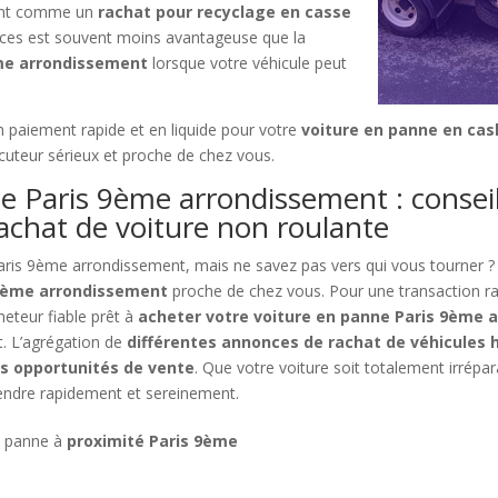
rent comme un
rachat pour recyclage en casse
ièces est souvent moins avantageuse que la
ème arrondissement
lorsque votre véhicule peut
n paiement rapide et en liquide pour votre
voiture en panne en ca
locuteur sérieux et proche de chez vous.
e Paris 9ème arrondissement : consei
achat de voiture non roulante
aris 9ème arrondissement, mais ne savez pas vers qui vous tourner ?
 9ème arrondissement
proche de chez vous. Pour une transaction rapi
heteur fiable prêt à
acheter votre voiture en panne Paris 9ème 
et. L’agrégation de
différentes annonces de rachat de véhicules h
es opportunités de vente
. Que votre voiture soit totalement irrépa
vendre rapidement et sereinement.
n panne à
proximité Paris 9ème