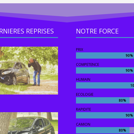
RNIERES REPRISES
NOTRE FORCE
PRIX
90%
90%
COMPETENCE
90%
90%
HUMAIN
1
1
ECOLOGIE
80%
80%
RAPIDITE
90%
90%
CAMION
80%
80%