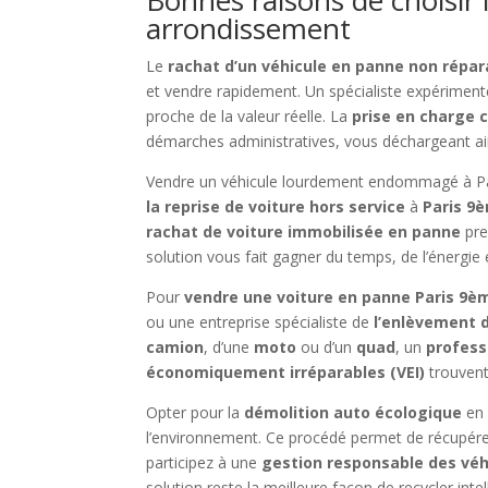
arrondissement
Le
rachat d’un véhicule en panne non répa
et vendre rapidement. Un spécialiste expériment
proche de la valeur réelle. La
prise en charge 
démarches administratives, vous déchargeant ain
Vendre un véhicule lourdement endommagé à Pari
la reprise de voiture hors service
à
Paris 9
rachat de voiture immobilisée en panne
pre
solution vous fait gagner du temps, de l’énergie 
Pour
vendre une voiture en panne Paris 9
ou une entreprise spécialiste de
l’enlèvement 
camion
, d’une
moto
ou d’un
quad
, un
profess
économiquement irréparables (VEI)
trouvent
Opter pour la
démolition auto écologique
en 
l’environnement. Ce procédé permet de récupérer
participez à une
gestion responsable des véh
solution reste la meilleure façon de recycler inte