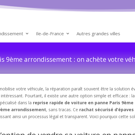
ondissement
Ile-de-France
Autres grandes villes
is 9ème arrondissement : on achète votre véh
ilise votre véhicule, la réparation paraît souvent être la solution év
ntéressant. Pourtant, il existe une autre option simple et efficace : l
spécialisé dans la
reprise rapide de voiture en panne Paris 9èm
s 9ème arrondissement
, sans tracas. Ce
rachat sécurisé d’épaves
sant ainsi un processus légal et transparent. Voici pourquoi cette so
 l’option de vendre sa voiture en pann