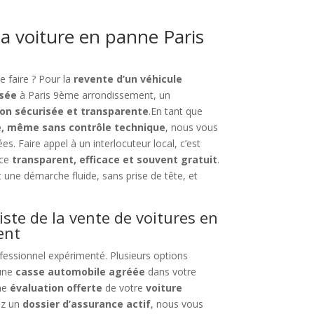
 voiture en panne Paris
e faire ? Pour la
revente d’un véhicule
isée
à Paris 9ème arrondissement, un
ion sécurisée et transparente
.En tant que
ce, même sans contrôle technique
, nous vous
s. Faire appel à un interlocuteur local, c’est
ice
transparent, efficace et souvent gratuit
.
 une démarche fluide, sans prise de tête, et
iste de la vente de voitures en
ent
ofessionnel expérimenté. Plusieurs options
 une
casse automobile agréée
dans votre
une
évaluation offerte
de votre
voiture
vez un
dossier d’assurance actif
, nous vous