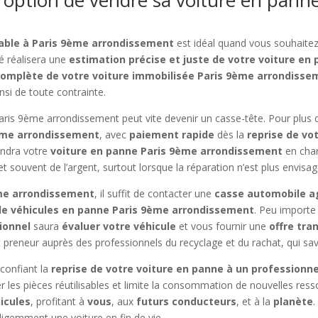
rable à Paris 9ème arrondissement
est idéal quand vous souhaitez 
é réalisera une
estimation précise et juste de votre voiture en
complète de votre voiture immobilisée Paris 9ème arrondisse
si de toute contrainte.
s 9ème arrondissement peut vite devenir un casse-tête. Pour plus 
ème arrondissement
, avec
paiement rapide
dès la
reprise de vo
ndra votre
voiture en panne Paris 9ème arrondissement
en char
et souvent de l’argent, surtout lorsque la réparation n’est plus envisag
ème arrondissement
, il suffit de contacter une
casse automobile a
de véhicules en panne Paris 9ème arrondissement
. Peu importe 
ionnel
saura
évaluer votre véhicule
et vous fournir une
offre tra
 preneur auprès des professionnels du recyclage et du rachat, qui sa
confiant la
reprise de votre voiture en panne à un professionn
 les pièces réutilisables et limite la consommation de nouvelles ress
icules
, profitant à
vous
, aux
futurs conducteurs
, et à la
planète
.
lligemment une voiture en fin de vie.