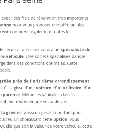
éviter des frais de réparation trop importants
 panne
pour vous proposer une offre au plus
ment
comprend également toutes les
de sécurité, adressez-vous à un
spécialiste de
tre véhicule
. Une société spécialisée dans le
ge dans des conditions optimales. Cette
eable.
gréée près de Paris 9ème arrondissement
qu’il s’agisse d’une
voiture
, d’un
utilitaire
, d’un
nsparente
. Même les véhicules classés
vent leur redonner une seconde vie.
el agréé
est aussi un geste important pour
ources. En choisissant cette
option
, vous
 Quelle que soit la valeur de votre véhicule, cette