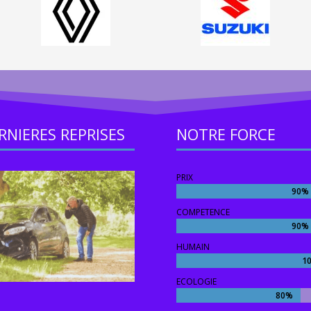
RNIERES REPRISES
NOTRE FORCE
PRIX
90%
90%
COMPETENCE
90%
90%
HUMAIN
1
1
ECOLOGIE
80%
80%