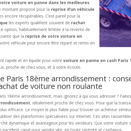
votre voiture en panne dans les meilleures
 Le montant proposé pour la
reprise d’un véhicule
s encore récupérables. C’est pareil pour la
 que
les experts qualifient souvent de
rachat
tte option, habituellement limitée à la revente de
ssante que la
reprise de votre voiture en
votre véhicule peut encore être réparé et remis en
nt rapide et en liquide pour votre
voiture en panne en cash Pari
ieux, proche de chez vous, et à votre écoute.
e Paris 18ème arrondissement : conse
achat de voiture non roulante
aris 18ème arrondissement, mais ignorez à qui vous adresser ? Faite
arrondissement
, idéalement proche de chez vous. Pour que la transa
 plus efficace. Le moyen le plus fiable pour trouver un acheteur sérieu
’utiliser des plateformes spécialisées sur Internet. Ces sites rasse
arché dynamique et avantageux pour les vendeurs. Que votre voiture s
n excellent canal pour vendre vite, en toute sérénité et confiance.