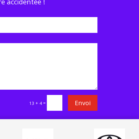
e accidentée !
Envoi
=
13 + 4