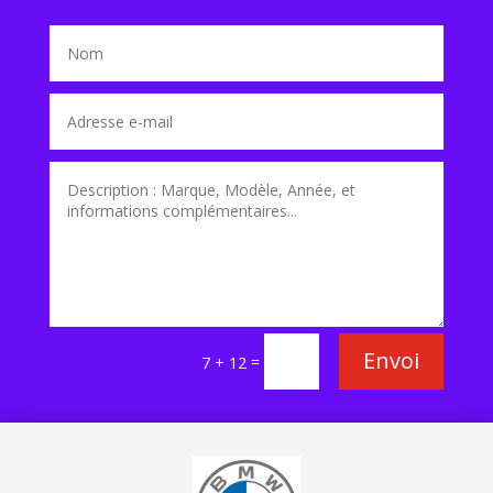
Envoi
=
7 + 12