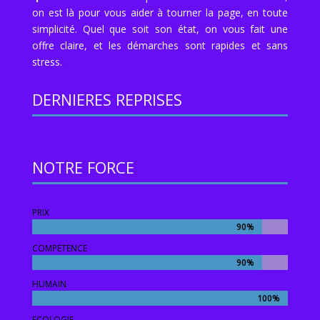
on est là pour vous aider à tourner la page, en toute
simplicité. Quel que soit son état, on vous fait une
offre claire, et les démarches sont rapides et sans
stress.
DERNIERES REPRISES
NOTRE FORCE
PRIX
90%
90%
COMPETENCE
90%
90%
HUMAIN
100%
100%
ECOLOGIE