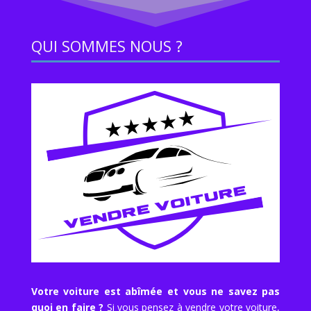
QUI SOMMES NOUS ?
Votre voiture est abîmée et vous ne savez pas
quoi en faire ?
Si vous pensez à vendre votre voiture,