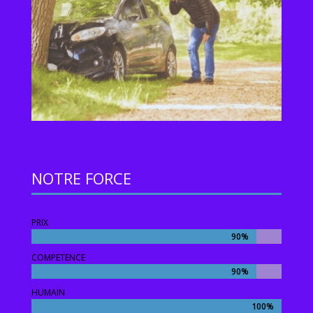
NOTRE FORCE
PRIX
90%
90%
COMPETENCE
90%
90%
HUMAIN
100%
100%