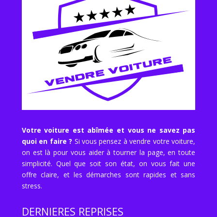
Votre voiture est abîmée et vous ne savez pas
quoi en faire ?
Si vous pensez à vendre votre voiture,
on est là pour vous aider à tourner la page, en toute
simplicité. Quel que soit son état, on vous fait une
offre claire, et les démarches sont rapides et sans
stress.
DERNIERES REPRISES