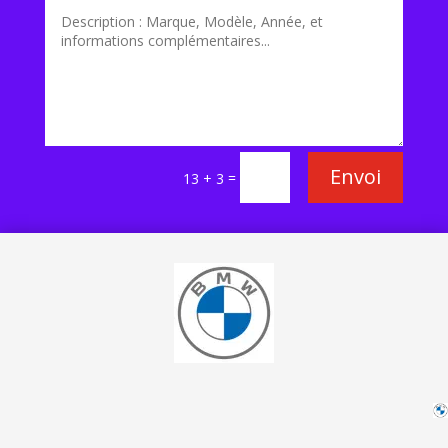
Envoi
=
13 + 3