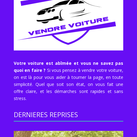
Votre voiture est abîmée et vous ne savez pas
quoi en faire ?
Si vous pensez à vendre votre voiture,
on est là pour vous aider à tourner la page, en toute
simplicité. Quel que soit son état, on vous fait une
offre claire, et les démarches sont rapides et sans
stress.
DERNIERES REPRISES