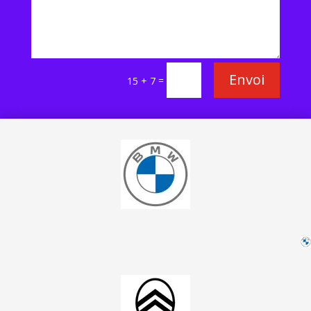
Envoi
=
15 + 7