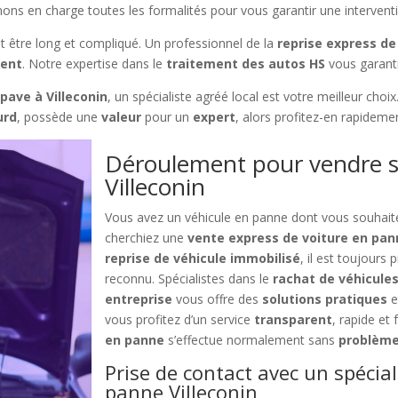
ons en charge toutes les formalités pour vous garantir une interventi
être long et compliqué. Un professionnel de la
reprise express de 
ment
. Notre expertise dans le
traitement des autos HS
vous garanti
pave à Villeconin
, un spécialiste agréé local est votre meilleur ch
urd
, possède une
valeur
pour un
expert
, alors profitez-en rapideme
Déroulement pour vendre s
Villeconin
Vous avez un véhicule en panne dont vous souhai
cherchiez une
vente express de voiture en pann
reprise de véhicule immobilisé
, il est toujours
reconnu. Spécialistes dans le
rachat de véhicule
entreprise
vous offre des
solutions pratiques
e
vous profitez d’un service
transparent
, rapide et
en panne
s’effectue normalement sans
problèm
Prise de contact avec un spécial
panne Villeconin