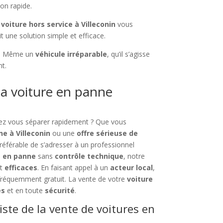
on rapide.
voiture hors service à Villeconin
vous
t une solution simple et efficace.
oix. Même un
véhicule irréparable
, qu’il s’agisse
nt.
a voiture en panne
tez vous séparer rapidement ? Que vous
e à Villeconin
ou une
offre sérieuse de
 préférable de s’adresser à un professionnel
s en panne
sans
contrôle technique
, notre
t
efficaces
. En faisant appel à un
acteur local
,
 fréquemment gratuit. La vente de votre
voiture
es
et en toute
sécurité
.
iste de la vente de voitures en