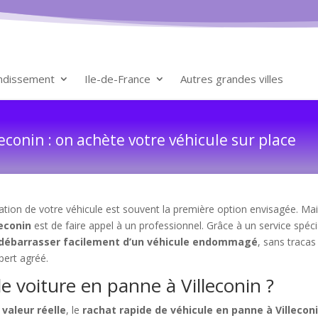
ondissement
Ile-de-France
Autres grandes villes
econin : on achète votre véhicule sur place
tion de votre véhicule est souvent la première option envisagée. Mais
leconin
est de faire appel à un professionnel. Grâce à un service spéci
débarrasser facilement d’un véhicule endommagé
, sans traca
pert agréé.
de voiture en panne à Villeconin ?
a
valeur réelle
, le
rachat rapide de véhicule en panne à Villecon