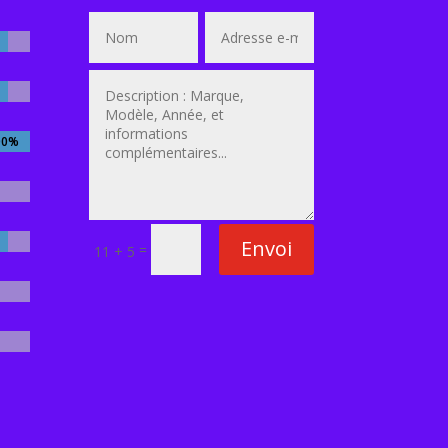
00%
00%
Envoi
=
11 + 5