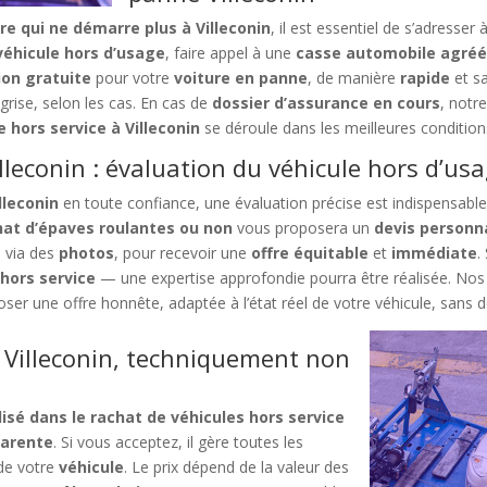
re qui ne démarre plus à Villeconin
, il est essentiel de s’adresser
éhicule hors d’usage
, faire appel à une
casse automobile agré
ion gratuite
pour votre
voiture en panne
, de manière
rapide
et s
grise, selon les cas. En cas de
dossier d’assurance en cours
, notr
 hors service à Villeconin
se déroule dans les meilleures condition
lleconin : évaluation du véhicule hors d’us
lleconin
en toute confiance, une évaluation précise est indispensable.
hat d’épaves roulantes ou non
vous proposera un
devis personna
e
via des
photos
, pour recevoir une
offre équitable
et
immédiate
.
hors service
— une expertise approfondie pourra être réalisée. Nos
er une offre honnête, adaptée à l’état réel de votre véhicule, sans dél
 Villeconin, techniquement non
isé dans le rachat de véhicules hors service
parente
. Si vous acceptez, il gère toutes les
de votre
véhicule
. Le prix dépend de la valeur des