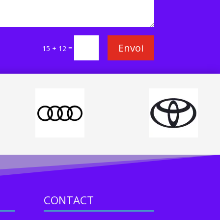
Envoi
=
15 + 12
CONTACT