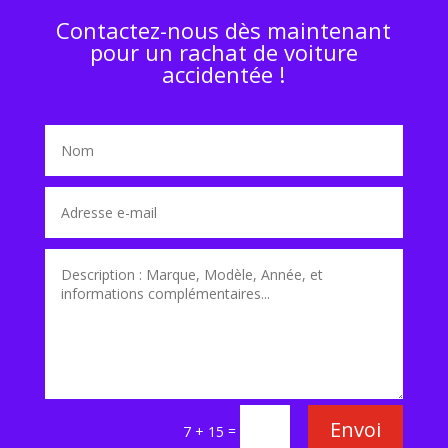
Contactez-nous dès maintenant
pour un rachat de voiture
accidentée !
Envoi
=
7 + 15