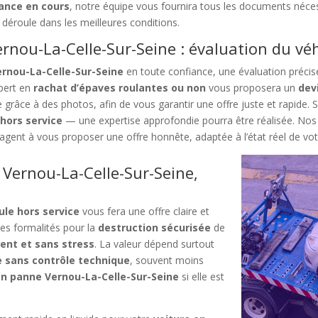
rance en cours
, notre équipe vous fournira tous les documents néce
déroule dans les meilleures conditions.
rnou-La-Celle-Sur-Seine : évaluation du vé
ernou-La-Celle-Sur-Seine
en toute confiance, une évaluation précise 
xpert en
rachat d’épaves roulantes ou non
vous proposera un
dev
ce grâce à des photos, afin de vous garantir une offre juste et rapid
hors service
— une expertise approfondie pourra être réalisée. Nos
agent à vous proposer une offre honnête, adaptée à l’état réel de votre
Vernou-La-Celle-Sur-Seine,
ule hors service
vous fera une offre claire et
 les formalités pour la
destruction sécurisée
de
ent et sans stress
. La valeur dépend surtout
e sans contrôle technique
, souvent moins
 en panne Vernou-La-Celle-Sur-Seine
si elle est