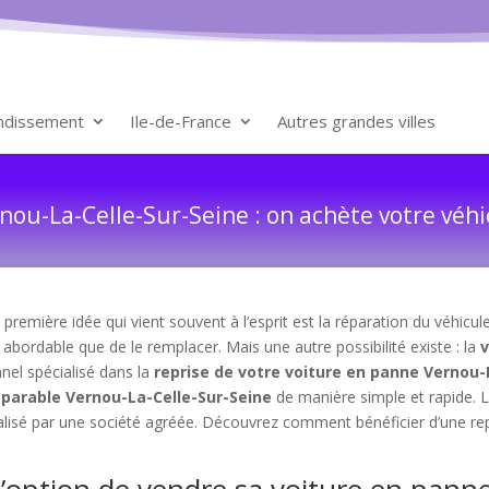
ondissement
Ile-de-France
Autres grandes villes
ou-La-Celle-Sur-Seine : on achète votre véhi
première idée qui vient souvent à l’esprit est la réparation du véhic
 abordable que de le remplacer. Mais une autre possibilité existe : la
v
onnel spécialisé dans la
reprise de votre voiture en panne Vernou-
éparable Vernou-La-Celle-Sur-Seine
de manière simple et rapide. 
éalisé par une société agréée. Découvrez comment bénéficier d’une repr
l’option de vendre sa voiture en pann