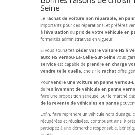
Seine
Le
rachat de voiture non réparable, en pan
importants pour des réparations, et préférez v
à l’
évaluation
du
prix de votre véhicule en 
formalités administratives en vigueur.
Si vous souhaitez
céder votre voiture HS
à
Ve
auto HS Vernou-La-Celle-Sur-Seine
vous gara
service
est capable de
prendre en charge vot
vendre telle quelle
, choisir le
rachat
offre gé
Pour
vendre une voiture en panne Vernou-L
de l’
enlèvement de véhicule en panne Verno
faire une proposition sérieuse. Sur le marché cl
de la revente de véhicules en panne
peuvent
Enfin, faire reprendre un véhicule hors d’usage, 
récupérées et réutilisées, contribuant ainsi à pré
participez à une démarche responsable, bénéfique
et utile.