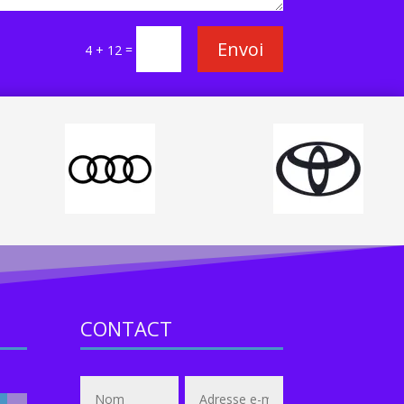
Envoi
=
4 + 12
CONTACT