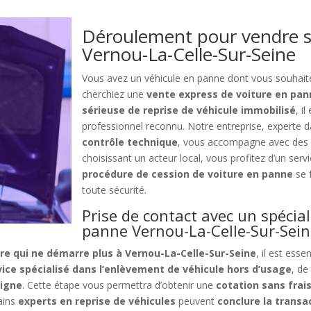
Déroulement pour vendre s
Vernou-La-Celle-Sur-Seine
Vous avez un véhicule en panne dont vous souhai
cherchiez une
vente express de voiture en pan
sérieuse de reprise de véhicule immobilisé
, i
professionnel reconnu. Notre entreprise, experte 
contrôle technique
, vous accompagne avec des s
choisissant un acteur local, vous profitez d’un serv
procédure de cession de voiture en panne
se 
toute sécurité.
Prise de contact avec un spécial
panne Vernou-La-Celle-Sur-Sei
re qui ne démarre plus à Vernou-La-Celle-Sur-Seine
, il est esse
vice spécialisé dans l’enlèvement de véhicule hors d’usage
, de
ligne
. Cette étape vous permettra d’obtenir une
cotation sans frai
ains
experts en reprise de véhicules
peuvent
conclure la transa