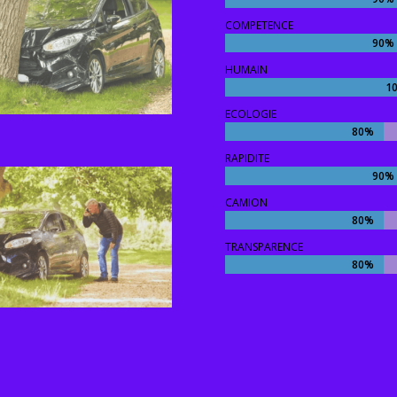
COMPETENCE
90%
90%
HUMAIN
1
1
ECOLOGIE
80%
80%
RAPIDITE
90%
90%
CAMION
80%
80%
TRANSPARENCE
80%
80%