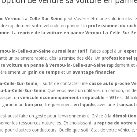
ne Vernou-La-Celle-Sur-Seine
peut s’avérer être une solution idéal
endre rapidement votre véhicule en panne. Un
professionnel du rach
panne
. La
reprise de la voiture en panne Vernou-La-Celle-Sur-Se
rnou-la-Celle-sur-Seine
au
meilleur tarif
, faites appel à un
exper
ntit un paiement rapide, dès la remise des clés. Un
professionnel s
re voiture en panne à Vernou-la-Celle-sur-Seine
rapidement et
néralement un
gain de temps
et un
avantage financier
.
a-Celle-Sur-Seine
, il suffit de contacter une
casse auto proche Ve
u-La-Celle-Sur-Seine
. Que vous ayez un utilitaire, un camion, un d
assique, un
véhicule économiquement irréparable – VEI
est diffici
 garantir un
bon prix
, fréquemment
en liquide
, avec une
transacti
c’est aussi faire un geste pour l’environnement. Grâce à la
démolition
server les ressources naturelles. En choisissant la
reprise de votre 
 pour d’autres conducteurs. Quelle que soit l’état de votre véhicule,