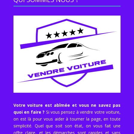
Votre voiture est abîmée et vous ne savez pas
quoi en faire ?
Si vous pensez à vendre votre voiture,
on est là pour vous aider à tourner la page, en toute
simplicité. Quel que soit son état, on vous fait une
offre claire, et les démarches sont rapides et sans