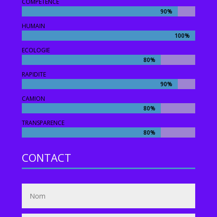
COMPETENCE
90%
90%
HUMAIN
100%
100%
ECOLOGIE
80%
80%
RAPIDITE
90%
90%
CAMION
80%
80%
TRANSPARENCE
80%
80%
CONTACT