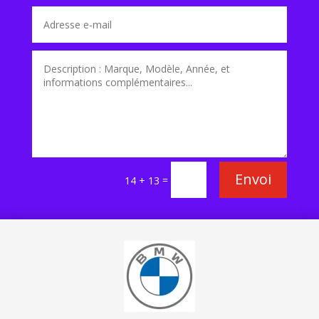
Envoi
=
14 + 13