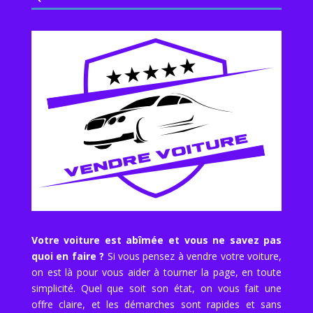
Votre voiture est abîmée et vous ne savez pas
quoi en faire ?
Si vous pensez à vendre votre voiture,
on est là pour vous aider à tourner la page, en toute
simplicité. Quel que soit son état, on vous fait une
offre claire, et les démarches sont rapides et sans