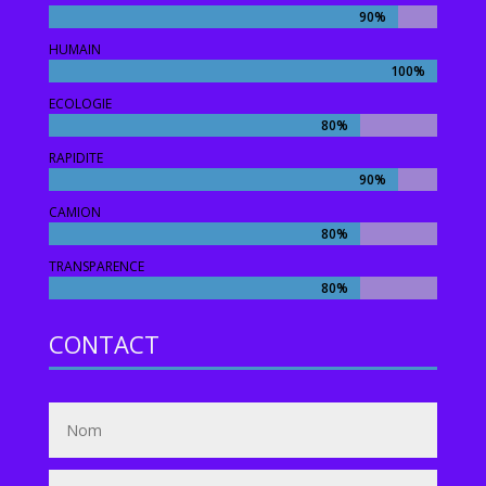
90%
90%
HUMAIN
100%
100%
ECOLOGIE
80%
80%
RAPIDITE
90%
90%
CAMION
80%
80%
TRANSPARENCE
80%
80%
CONTACT