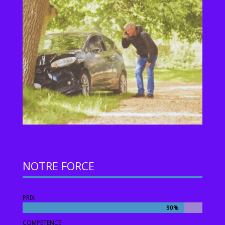
NOTRE FORCE
PRIX
90%
90%
COMPETENCE