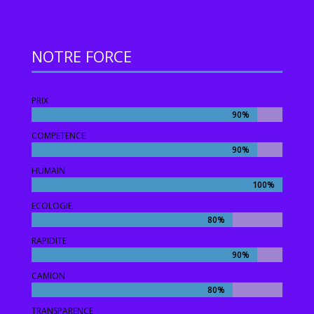
NOTRE FORCE
PRIX
90%
90%
COMPETENCE
90%
90%
HUMAIN
100%
100%
ECOLOGIE
80%
80%
RAPIDITE
90%
90%
CAMION
80%
80%
TRANSPARENCE