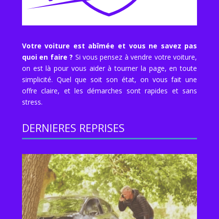
Votre voiture est abîmée et vous ne savez pas
quoi en faire ?
Si vous pensez à vendre votre voiture,
on est là pour vous aider à tourner la page, en toute
simplicité. Quel que soit son état, on vous fait une
offre claire, et les démarches sont rapides et sans
stress.
DERNIERES REPRISES