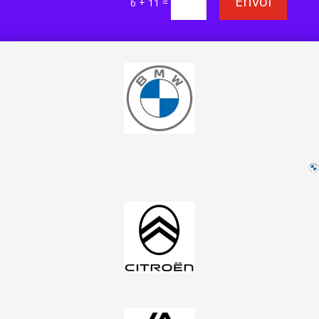
Envoi
=
6 + 11