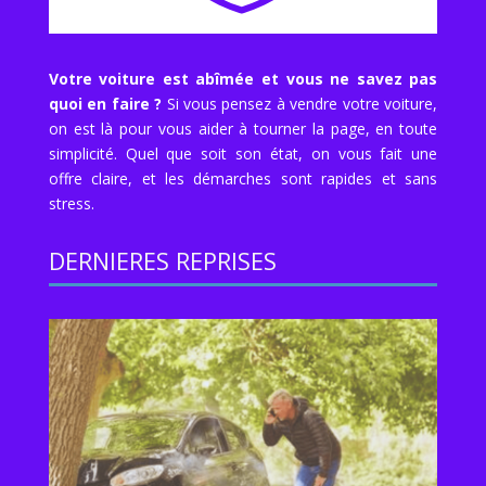
Votre voiture est abîmée et vous ne savez pas
quoi en faire ?
Si vous pensez à vendre votre voiture,
on est là pour vous aider à tourner la page, en toute
simplicité. Quel que soit son état, on vous fait une
offre claire, et les démarches sont rapides et sans
stress.
DERNIERES REPRISES