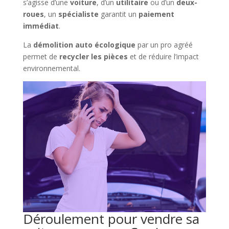
s’agisse d’une
voiture
, d’un
utilitaire
ou d’un
deux-
roues
, un
spécialiste
garantit un
paiement
immédiat
.
La
démolition auto écologique
par un pro agréé
permet de
recycler les pièces
et de réduire l’impact
environnemental.
Déroulement pour vendre sa