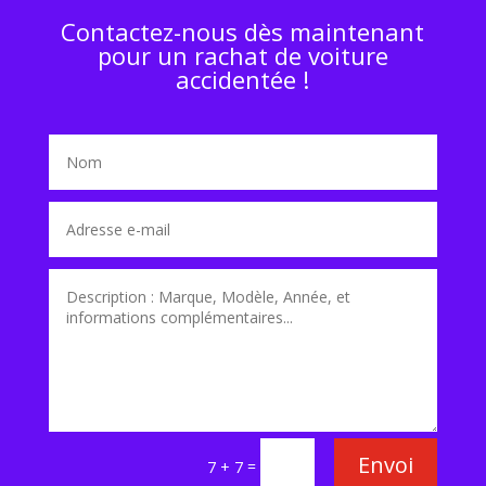
Contactez-nous dès maintenant
pour un rachat de voiture
accidentée !
Envoi
=
7 + 7