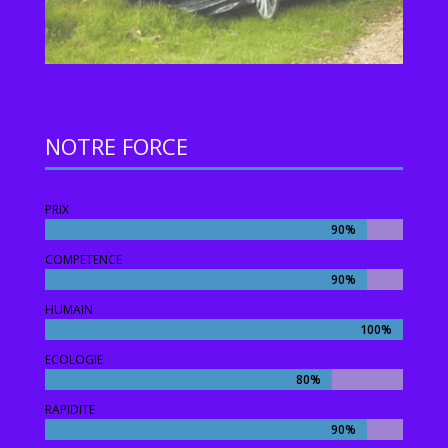
NOTRE FORCE
PRIX
90%
90%
COMPETENCE
90%
90%
HUMAIN
100%
100%
ECOLOGIE
80%
80%
RAPIDITE
90%
90%