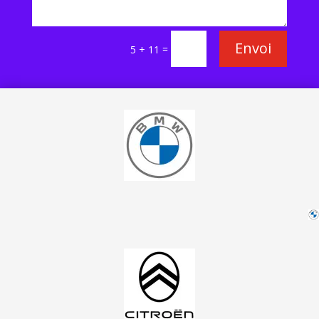
Envoi
=
5 + 11