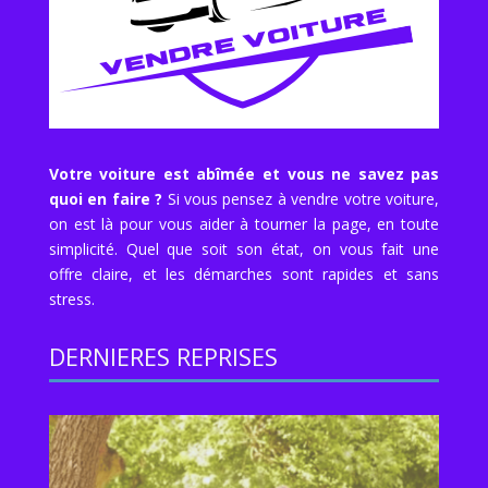
Votre voiture est abîmée et vous ne savez pas
quoi en faire ?
Si vous pensez à vendre votre voiture,
on est là pour vous aider à tourner la page, en toute
simplicité. Quel que soit son état, on vous fait une
offre claire, et les démarches sont rapides et sans
stress.
DERNIERES REPRISES