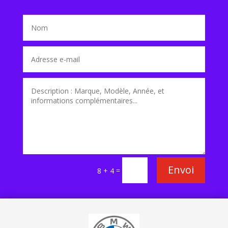
Envoi
=
8 + 4