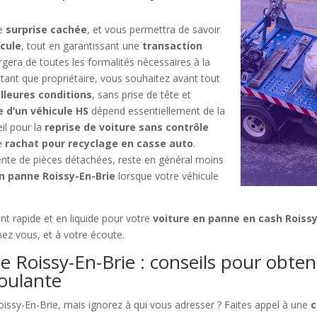
ne
surprise cachée
, et vous permettra de savoir
icule
, tout en garantissant une
transaction
argera de toutes les formalités nécessaires à la
 tant que propriétaire, vous souhaitez avant tout
lleures conditions
, sans prise de tête et
e d’un véhicule HS
dépend essentiellement de la
il pour la
reprise de voiture sans contrôle
de
rachat pour recyclage en casse auto
.
vente de pièces détachées, reste en général moins
en panne Roissy-En-Brie
lorsque votre véhicule
nt rapide et en liquide pour votre
voiture en panne en cash Roissy
hez vous, et à votre écoute.
e Roissy-En-Brie : conseils pour obte
roulante
issy-En-Brie, mais ignorez à qui vous adresser ? Faites appel à une
c