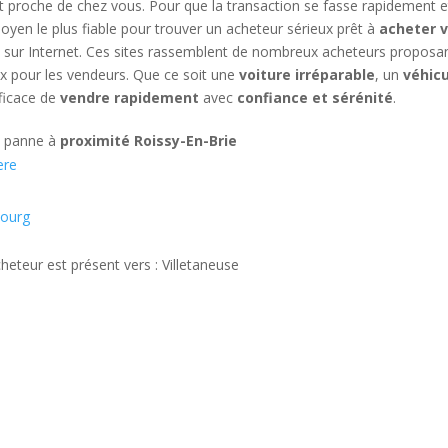
t proche de chez vous. Pour que la transaction se fasse rapidement et
moyen le plus fiable pour trouver un acheteur sérieux prêt à
acheter v
ées sur Internet. Ces sites rassemblent de nombreux acheteurs propos
x pour les vendeurs. Que ce soit une
voiture irréparable
, un
véhic
ficace de
vendre rapidement
avec
confiance et sérénité
.
n panne à
proximité Roissy-En-Brie
ere
bourg
heteur est présent vers : Villetaneuse