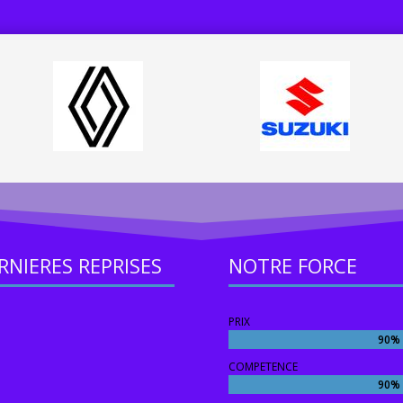
RNIERES REPRISES
NOTRE FORCE
PRIX
90%
90%
COMPETENCE
90%
90%