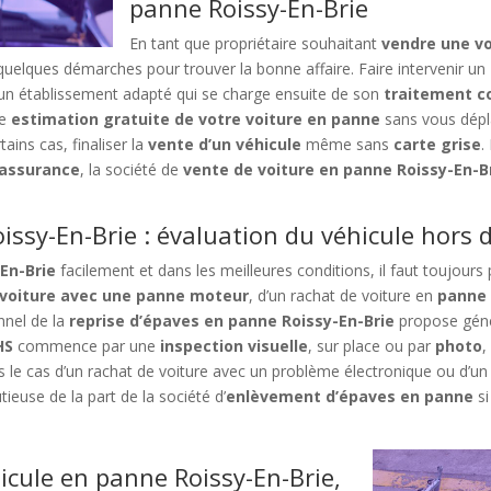
panne Roissy-En-Brie
En tant que propriétaire souhaitant
vendre une vo
quelques démarches pour trouver la bonne affaire. Faire intervenir un
un établissement adapté qui se charge ensuite de son
traitement 
ne
estimation gratuite de votre voiture en panne
sans vous dépla
ains cas, finaliser la
vente d’un véhicule
même sans
carte grise
.
 assurance
, la société de
vente de voiture en panne Roissy-En-B
issy-En-Brie : évaluation du véhicule hors 
En-Brie
facilement et dans les meilleures conditions, il faut toujour
 voiture avec une panne moteur
, d’un rachat de voiture en
panne 
nnel de la
reprise d’épaves en panne Roissy-En-Brie
propose géné
HS
commence par une
inspection visuelle
, sur place ou par
photo
,
s le cas d’un rachat de voiture avec un problème électronique ou d’u
ieuse de la part de la société d’
enlèvement d’épaves en panne
si
icule en panne Roissy-En-Brie,