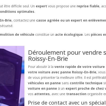
être difficile seul. Un
expert
vous propose une
reprise fiable
, a
conditions optimales
.
En-Brie
, contactez une
casse agréée ou un expert en enlèveme
sécurisé.
molition de véhicule
constitue un
acte écologique
. Les
pièces e
Déroulement pour vendre s
Roissy-En-Brie
Pour aboutir à la
vente rapide de votre voiture
votre voiture avec panne Roissy-En-Brie
, vous
de vous présenter la meilleure offre. Il est préféra
véhicules en panne
sans
contrôle technique
si
voiture en panne
à un
expert proche de chez 
vos
attentes
, avec une
transaction
organisée e
Prise de contact avec un spécial