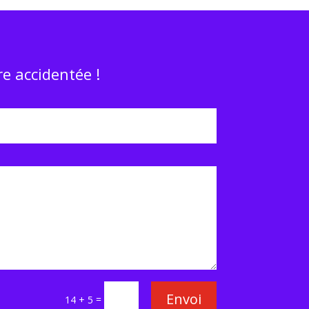
e accidentée !
Envoi
=
14 + 5