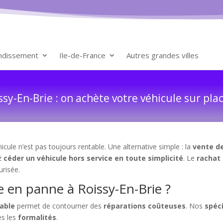
ondissement
Ile-de-France
Autres grandes villes
sy-En-Brie : on achète votre véhicule sur pla
cule n’est pas toujours rentable. Une alternative simple : la
vente de
ez
céder un véhicule hors service en toute simplicité
. Le
rachat
urisée.
e en panne à Roissy-En-Brie ?
rable
permet de contourner des
réparations coûteuses
. Nos
spéci
es les
formalités
.