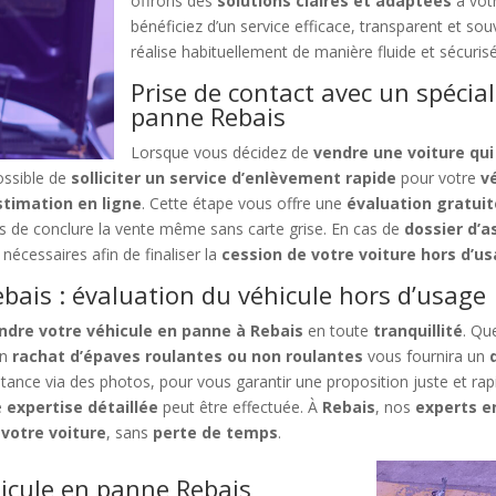
offrons des
solutions claires et adaptées
à vot
bénéficiez d’un service efficace, transparent et sou
réalise habituellement de manière fluide et sécuris
Prise de contact avec un spécial
panne Rebais
Lorsque vous décidez de
vendre une voiture qui
possible de
solliciter un service d’enlèvement rapide
pour votre
v
stimation en ligne
. Cette étape vous offre une
évaluation gratui
es de conclure la vente même sans carte grise. En cas de
dossier d’a
écessaires afin de finaliser la
cession de votre voiture hors d’u
bais : évaluation du véhicule hors d’usage
ndre votre véhicule en panne à Rebais
en toute
tranquillité
. Qu
en
rachat d’épaves roulantes ou non roulantes
vous fournira un
stance via des photos, pour vous garantir une proposition juste et ra
e
expertise détaillée
peut être effectuée. À
Rebais
, nos
experts e
 votre voiture
, sans
perte de temps
.
icule en panne Rebais,