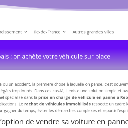
ondissement
Ile-de-France
Autres grandes villes
is : on achète votre véhicule sur place
ou un accident, la première chose à laquelle on pense, c’est souvent 
dégâts trop lourds. Dans ces cas-là, il existe une solution simple et a
nel spécialisé dans la
prise en charge de véhicule en panne à Reb
lications. Le
rachat de véhicules immobilisés
respecte un cadre lé
ur gagner du temps, éviter les démarches complexes et repartir l’esprit
l’option de vendre sa voiture en pann