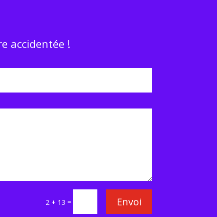
e accidentée !
Envoi
=
2 + 13