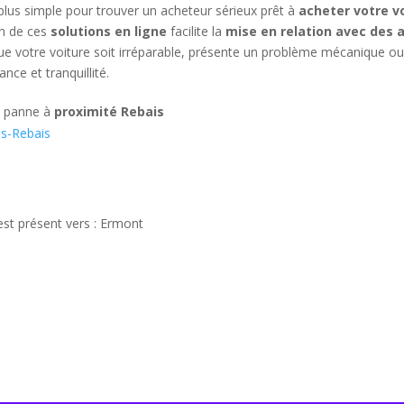
 plus simple pour trouver un acheteur sérieux prêt à
acheter votre v
on de ces
solutions en ligne
facilite la
mise en relation avec des 
ue votre voiture soit irréparable, présente un problème mécanique ou d
ce et tranquillité.
n panne à
proximité Rebais
es-Rebais
est présent vers : Ermont