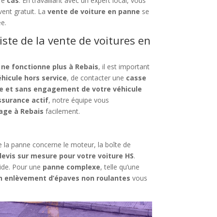
re
cas
. En travaillant avec un expert local, vous
vent gratuit. La
vente de voiture en panne
se
ée.
iste de la vente de voitures en
 ne fonctionne plus à Rebais
, il est important
éhicule hors service
, de contacter une
casse
te et sans engagement de votre véhicule
ssurance actif
, notre équipe vous
sage à Rebais
facilement.
e la panne concerne le moteur, la boîte de
devis sur mesure pour votre voiture HS
.
pide. Pour une
panne complexe
, telle qu’une
n enlèvement d’épaves non roulantes
vous