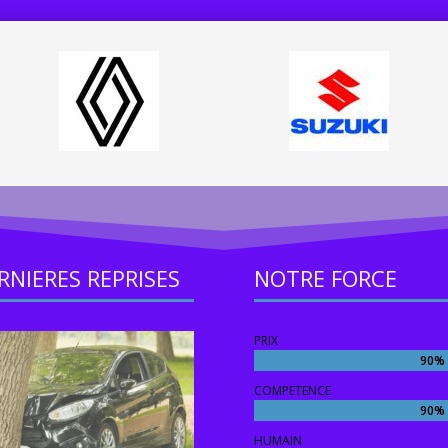
RNIERES REPRISES
NOTRE FORCE
PRIX
90%
90%
COMPETENCE
90%
90%
HUMAIN