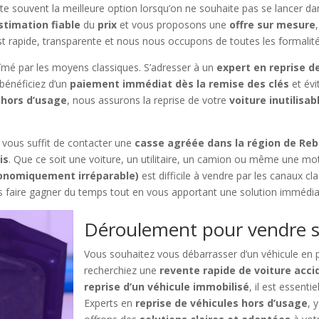
e souvent la meilleure option lorsqu’on ne souhaite pas se lancer d
stimation fiable
du
prix
et vous proposons une
offre sur mesure
t rapide, transparente et nous nous occupons de toutes les formalités
abîmé par les moyens classiques. S’adresser à un
expert en reprise d
 bénéficiez d’un
paiement immédiat dès la remise des clés
et évi
 hors d’usage
, nous assurons la reprise de votre
voiture inutilisab
il vous suffit de contacter une
casse agréée dans la région de Reb
is
. Que ce soit une voiture, un utilitaire, un camion ou même une mo
économiquement irréparable)
est difficile à vendre par les canaux cl
ous faire gagner du temps tout en vous apportant une solution immédia
Déroulement pour vendre s
Vous souhaitez vous débarrasser d’un véhicule en
recherchiez une
revente rapide de voiture acci
reprise d’un véhicule immobilisé
, il est essent
Experts en
reprise de véhicules hors d’usage
, 