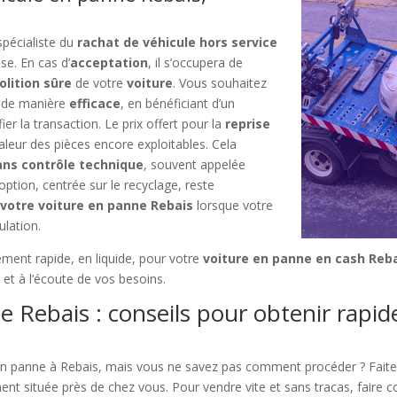
spécialiste du
rachat de véhicule hors service
se. En cas d’
acceptation
, il s’occupera de
lition sûre
de votre
voiture
. Vous souhaitez
de manière
efficace
, en bénéficiant d’un
ier la transaction. Le prix offert pour la
reprise
aleur des pièces encore exploitables. Cela
sans contrôle technique
, souvent appelée
 option, centrée sur le recyclage, reste
 votre voiture en panne Rebais
lorsque votre
ulation.
ement rapide, en liquide, pour votre
voiture en panne en cash Reb
 et à l’écoute de vos besoins.
e Rebais : conseils pour obtenir rapi
en panne à Rebais, mais vous ne savez pas comment procéder ? Fait
ment située près de chez vous. Pour vendre vite et sans tracas, faire c