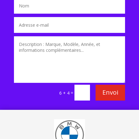
Envoi
=
6 + 4