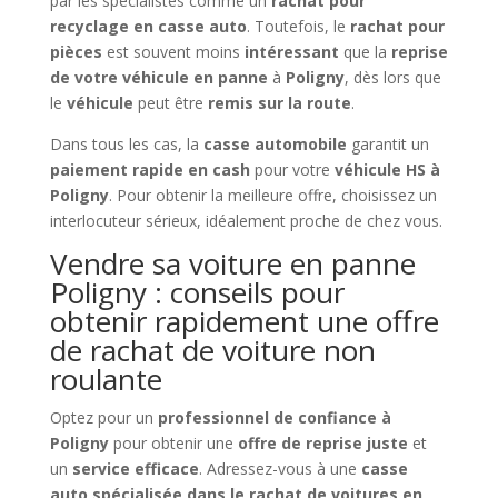
par les spécialistes comme un
rachat pour
recyclage en casse auto
. Toutefois, le
rachat pour
pièces
est souvent moins
intéressant
que la
reprise
de votre véhicule en panne
à
Poligny
, dès lors que
le
véhicule
peut être
remis sur la route
.
Dans tous les cas, la
casse automobile
garantit un
paiement rapide en cash
pour votre
véhicule HS à
Poligny
. Pour obtenir la meilleure offre, choisissez un
interlocuteur sérieux, idéalement proche de chez vous.
Vendre sa voiture en panne
Poligny : conseils pour
obtenir rapidement une offre
de rachat de voiture non
roulante
Optez pour un
professionnel de confiance à
Poligny
pour obtenir une
offre de reprise juste
et
un
service efficace
. Adressez-vous à une
casse
auto spécialisée dans le rachat de voitures en