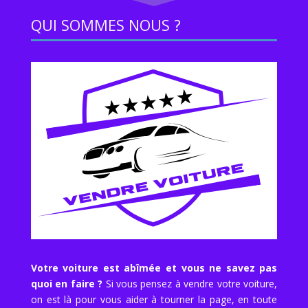
QUI SOMMES NOUS ?
Votre voiture est abîmée et vous ne savez pas
quoi en faire ?
Si vous pensez à vendre votre voiture,
on est là pour vous aider à tourner la page, en toute