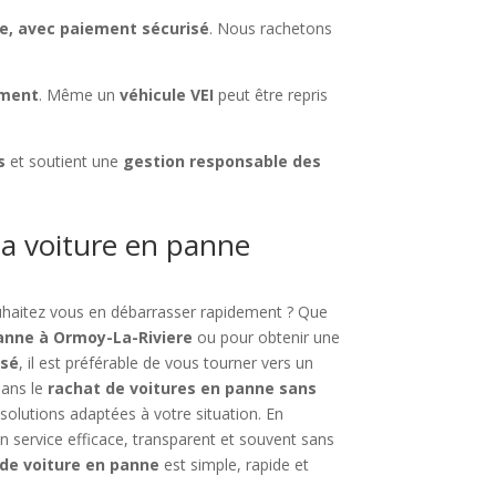
le, avec paiement sécurisé
. Nous rachetons
ement
. Même un
véhicule VEI
peut être repris
s
et soutient une
gestion responsable des
a voiture en panne
ouhaitez vous en débarrasser rapidement ? Que
anne à Ormoy-La-Riviere
ou pour obtenir une
isé
, il est préférable de vous tourner vers un
dans le
rachat de voitures en panne sans
olutions adaptées à votre situation. En
un service efficace, transparent et souvent sans
 de voiture en panne
est simple, rapide et