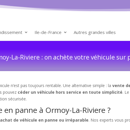
ondissement
Ile-de-France
Autres grandes villes
y-La-Riviere : on achète votre véhicule sur 
cule n’est pas toujours rentable. Une alternative simple : la
vente d
us pouvez
céder un véhicule hors service en toute simplicité
. L
tion sécurisée.
e en panne à Ormoy-La-Riviere ?
rachat de véhicule en panne ou irréparable
. Nos experts vous p