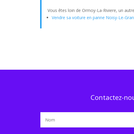
Vous êtes loin de Ormoy-La-Riviere, un autr
Vendre sa voiture en panne Noisy-Le-Gra
Contactez-nou