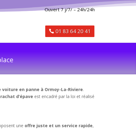
Ouvert 7 j/7/ – 24h/24h
01 83 64 20 41
place
e voiture en panne à Ormoy-La-Riviere
.
e
rachat d’épave
est encadré par la loi et réalisé
roposent une
offre juste et un service rapide
,