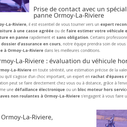
Prise de contact avec un spécial
panne Ormoy-La-Riviere
y-La-Riviere
, il est essentiel de vous tourner vers un
expert reco
oiture à une casse agréée
ou de
faire estimer votre véhicule 
iture en panne
rapidement et
sans obligation
. Certains professio
e
dossier d’assurance en cours
, notre équipe prendra soin de vous
ce à Ormoy-La-Riviere
dans les meilleures conditions.
moy-La-Riviere : évaluation du véhicule ho
rmoy-La-Riviere
en toute sérénité, une estimation précise de la vale
u qu’il s’agisse d’un choc important, un expert en
rachat d’épaves 
uation peut se faire directement chez vous ou à distance, grâce à l’en
omme une
défaillance électronique
ou un
bloc moteur hors servic
paves non roulantes à Ormoy-La-Riviere
s’engagent à vous faire u
 Ormoy-La-Riviere,