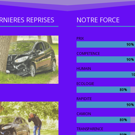
RNIERES REPRISES
NOTRE FORCE
PRIX
90%
90%
COMPETENCE
90%
90%
HUMAIN
1
1
ECOLOGIE
80%
80%
RAPIDITE
90%
90%
CAMION
80%
80%
TRANSPARENCE
80%
80%