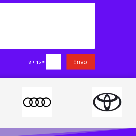
Envoi
=
8 + 15