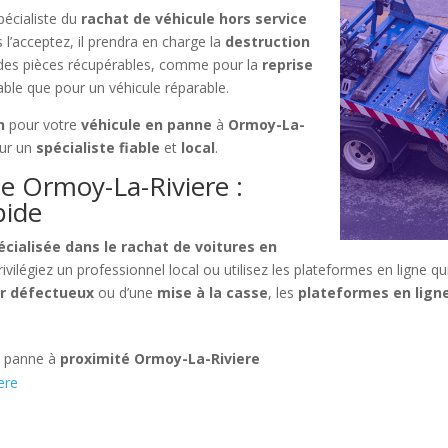
pécialiste du
rachat de véhicule hors service
 l’acceptez, il prendra en charge la
destruction
r des pièces récupérables, comme pour la
reprise
able que pour un véhicule réparable.
h
pour votre
véhicule en panne
à
Ormoy-La-
our un
spécialiste fiable
et
local
.
e Ormoy-La-Riviere :
pide
cialisée dans le rachat de voitures en
ivilégiez un professionnel local ou utilisez les plateformes en ligne 
r défectueux
ou d’une
mise à la casse
, les
plateformes en lign
n panne à
proximité Ormoy-La-Riviere
ere