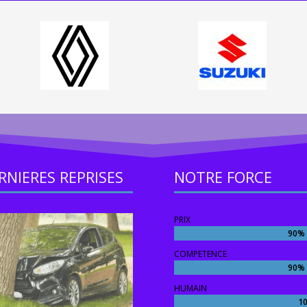
RNIERES REPRISES
NOTRE FORCE
PRIX
90%
90%
COMPETENCE
90%
90%
HUMAIN
1
1