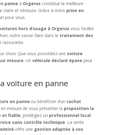
en panne
à
Orgerus
constitue la meilleure
fre claire et sérieuse. Grâce à notre
prise en
ain pour vous.
 voitures hors d’usage à Orgerus
vous facilite
 Avec notre savoir-faire dans le
traitement des
t rassurante.
lleur choix. Que vous possédiez une
voiture
 sur mesure
. Un
véhicule déclaré épave
peut
a voiture en panne
ture en panne
ou bénéficier d’un
rachat
en mesure de vous présenter la
proposition la
 et fiable
, privilégiez un
professionnel local
ervice sans contrôle technique
. La vente
oximité
offre une
gestion adaptée à vos