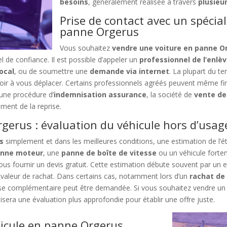
besoins
, généralement réalisée à travers
plusieu
Prise de contact avec un spécial
panne Orgerus
Vous souhaitez
vendre une voiture en panne O
 de confiance. Il est possible d’appeler un
professionnel de l’enlè
ocal
, ou de soumettre une
demande via internet
. La plupart du t
r à vous déplacer. Certains professionnels agréés peuvent même final
 une procédure d’
indemnisation assurance
, la société de
vente de
ent de la reprise.
gerus : évaluation du véhicule hors d’usag
s
simplement et dans les meilleures conditions, une estimation de l’ét
panne moteur
, une
panne de boîte de vitesse
ou un véhicule fort
us fournir un devis gratuit. Cette estimation débute souvent par un e
 valeur de rachat. Dans certains cas, notamment lors d’un
rachat de
ise complémentaire peut être demandée. Si vous souhaitez vendre un
isera une évaluation plus approfondie pour établir une offre juste.
hicule en panne Orgerus,