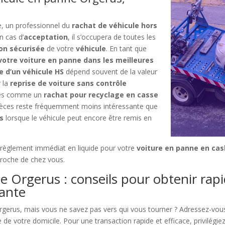
ne, un professionnel du
rachat de véhicule hors
n cas d’
acceptation
, il s’occupera de toutes les
on sécurisée
de votre
véhicule
. En tant que
votre voiture en panne dans les meilleures
e d’un véhicule HS
dépend souvent de la valeur
r la
reprise de voiture sans contrôle
stes comme un
rachat pour recyclage en casse
pièces reste fréquemment moins intéressante que
s
lorsque le véhicule peut encore être remis en
un règlement immédiat en liquide pour votre
voiture en panne en ca
proche de chez vous.
e Orgerus : conseils pour obtenir rap
lante
rgerus, mais vous ne savez pas vers qui vous tourner ? Adressez-vo
de votre domicile. Pour une transaction rapide et efficace, privilégiez