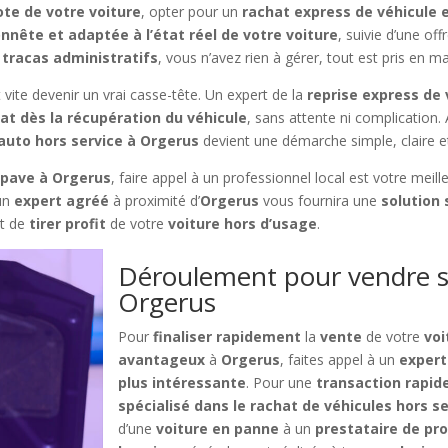
ote de votre voiture
, opter pour un
rachat express de véhicule 
nnête et adaptée à l’état réel de votre voiture
, suivie d’une of
 tracas administratifs
, vous n’avez rien à gérer, tout est pris en m
te devenir un vrai casse-tête. Un expert de la
reprise express de
t dès la récupération du véhicule
, sans attente ni complication.
auto hors service à Orgerus
devient une démarche simple, claire e
épave à Orgerus
, faire appel à un professionnel local est votre mei
 un
expert agréé
à proximité d’
Orgerus
vous fournira une
solution
nt de
tirer profit
de votre
voiture hors d’usage
.
Déroulement pour vendre s
Orgerus
Pour
finaliser rapidement
la
vente
de votre
voi
avantageux
à
Orgerus
, faites appel à un
expert
plus intéressante
. Pour une
transaction rapide
spécialisé dans le rachat de véhicules hors s
d’une
voiture en panne
à un
prestataire de pr