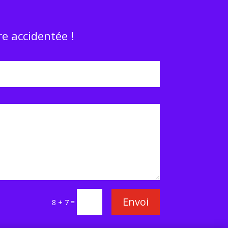
e accidentée !
Envoi
=
8 + 7