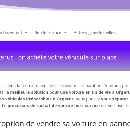
ondissement
Ile-de-France
Autres grandes villes
rus : on achète votre véhicule sur place
ccident, la première pensée est souvent la réparation. Pourtant, parfo
as, la
meilleure solution pour une voiture en fin de vie à Orger
es véhicules irréparables à Orgerus
, vous pouvez
vous séparer
. Le
processus de rachat de voiture hors service
est sécurisé et
 l’option de vendre sa voiture en pan