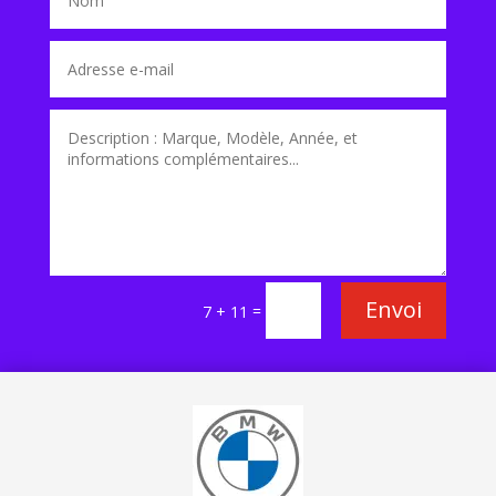
Envoi
=
7 + 11