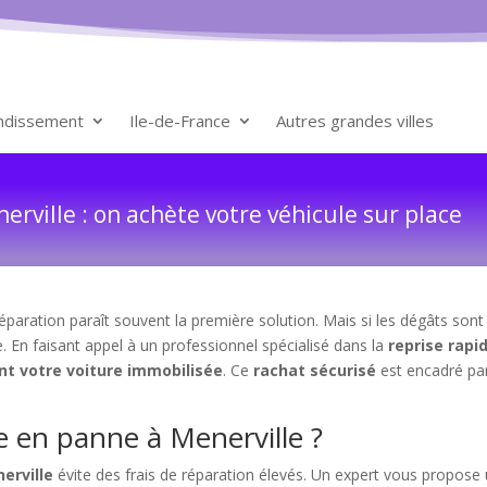
ondissement
Ile-de-France
Autres grandes villes
rville : on achète votre véhicule sur place
paration paraît souvent la première solution. Mais si les dégâts sont
e. En faisant appel à un professionnel spécialisé dans la
reprise rapi
nt votre voiture immobilisée
. Ce
rachat sécurisé
est encadré par 
e en panne à Menerville ?
erville
évite des frais de réparation élevés. Un expert vous propose