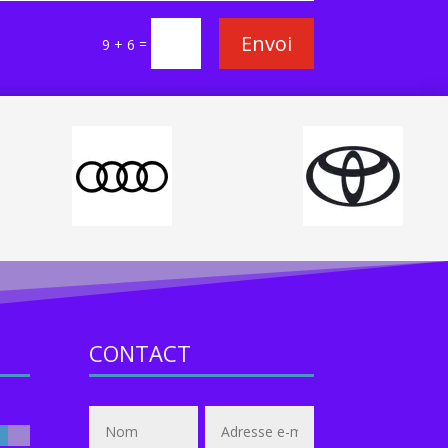
Envoi
=
9 + 6
CONTACT