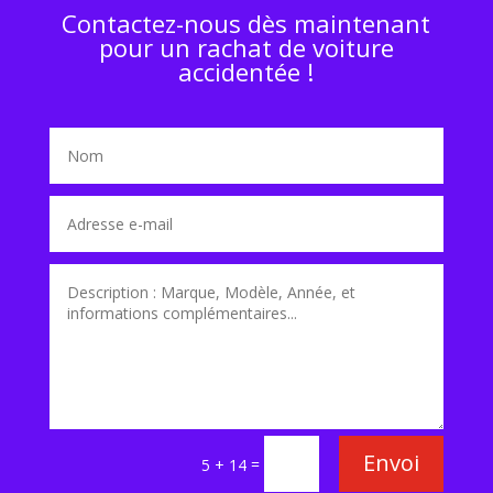
Contactez-nous dès maintenant
pour un rachat de voiture
accidentée !
Envoi
=
5 + 14