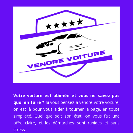
Votre voiture est abîmée et vous ne savez pas
quoi en faire ?
Si vous pensez à vendre votre voiture,
on est là pour vous aider à tourner la page, en toute
simplicité. Quel que soit son état, on vous fait une
offre claire, et les démarches sont rapides et sans
stress.