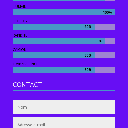
HUMAIN
100%
100%
ECOLOGIE
80%
80%
RAPIDITE
90%
90%
CAMION
80%
80%
TRANSPARENCE
80%
80%
CONTACT