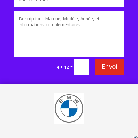
Envoi
=
4 + 12