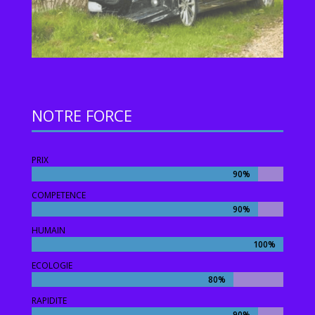
NOTRE FORCE
PRIX
90%
90%
COMPETENCE
90%
90%
HUMAIN
100%
100%
ECOLOGIE
80%
80%
RAPIDITE
90%
90%