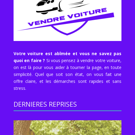
Votre voiture est abîmée et vous ne savez pas
quoi en faire ?
Si vous pensez à vendre votre voiture,
on est là pour vous aider à tourner la page, en toute
simplicité. Quel que soit son état, on vous fait une
offre claire, et les démarches sont rapides et sans
stress.
DERNIERES REPRISES