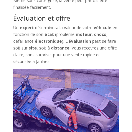
Même sans carte grise, la vente peut parfois être
finalisée facilement.
Évaluation et offre
Un
expert
déterminera la valeur de votre
véhicule
en
fonction de son
état
(problème
moteur
,
chocs
,
défaillance
électronique
). L’
évaluation
peut se faire
soit sur
site
, soit à
distance
. Vous recevrez une offre
claire, sans surprise, pour une vente rapide et
sécurisée à Jaulnes.