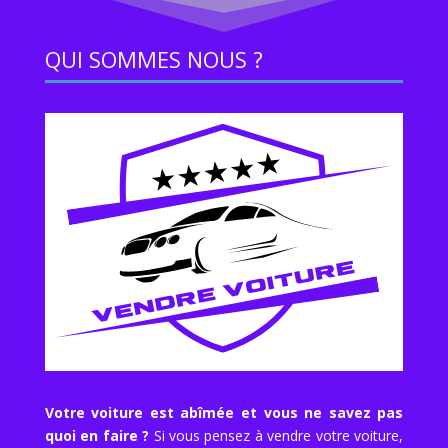
QUI SOMMES NOUS ?
Votre voiture est abîmée et vous ne savez pas
quoi en faire ?
Si vous pensez à vendre votre voiture,