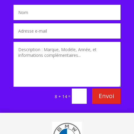
Envoi
=
8 + 14