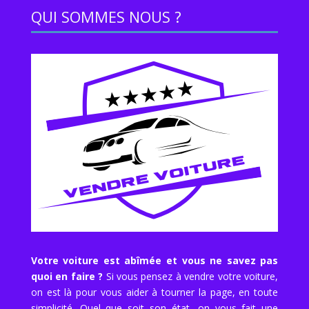
QUI SOMMES NOUS ?
Votre voiture est abîmée et vous ne savez pas
quoi en faire ?
Si vous pensez à vendre votre voiture,
on est là pour vous aider à tourner la page, en toute
simplicité. Quel que soit son état, on vous fait une