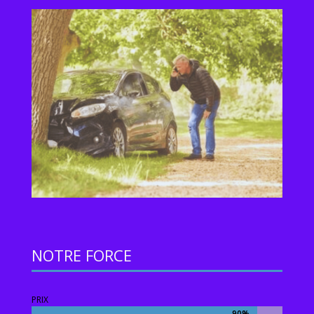
NOTRE FORCE
PRIX
90%
90%