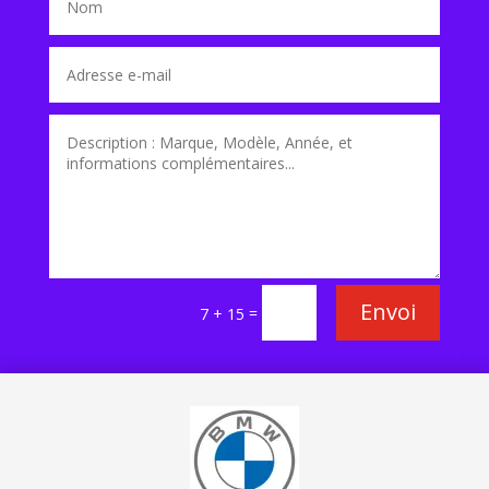
Envoi
=
7 + 15