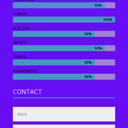
90%
90%
HUMAIN
100%
100%
ECOLOGIE
80%
80%
RAPIDITE
90%
90%
CAMION
80%
80%
TRANSPARENCE
80%
80%
CONTACT