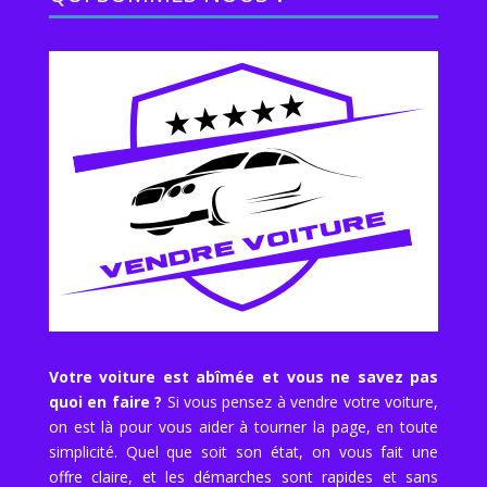
Votre voiture est abîmée et vous ne savez pas
quoi en faire ?
Si vous pensez à vendre votre voiture,
on est là pour vous aider à tourner la page, en toute
simplicité. Quel que soit son état, on vous fait une
offre claire, et les démarches sont rapides et sans