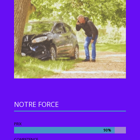
NOTRE FORCE
PRIX
90%
90%
COMPETENCE