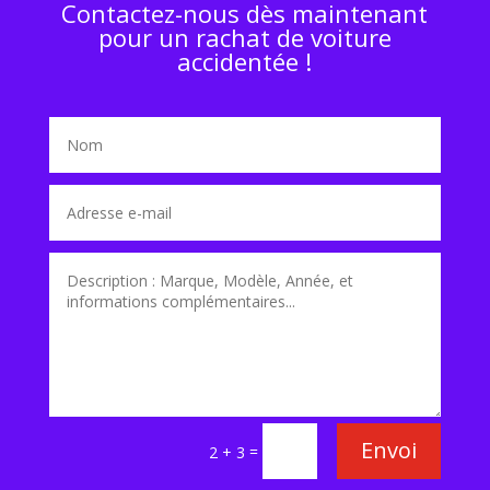
Contactez-nous dès maintenant
pour un rachat de voiture
accidentée !
Envoi
=
2 + 3