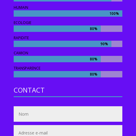
HUMAIN
100%
100%
ECOLOGIE
80%
80%
RAPIDITE
90%
90%
CAMION
80%
80%
TRANSPARENCE
80%
80%
CONTACT