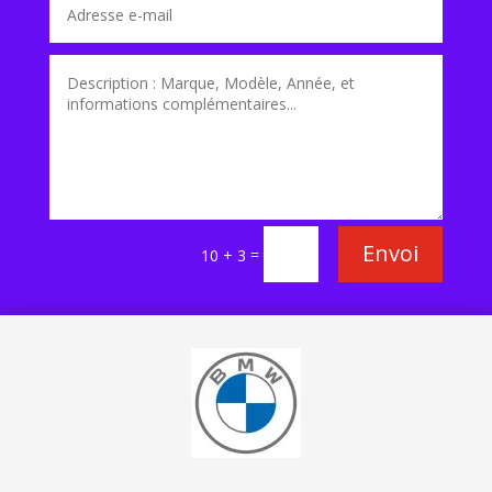
Envoi
=
10 + 3