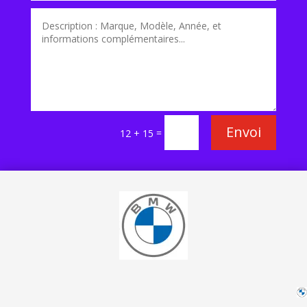
Envoi
=
12 + 15