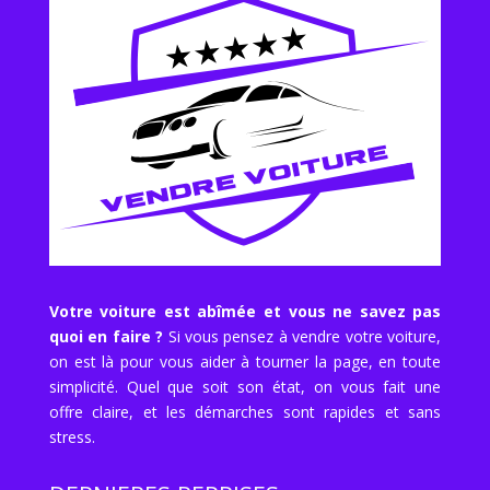
Votre voiture est abîmée et vous ne savez pas
quoi en faire ?
Si vous pensez à vendre votre voiture,
on est là pour vous aider à tourner la page, en toute
simplicité. Quel que soit son état, on vous fait une
offre claire, et les démarches sont rapides et sans
stress.