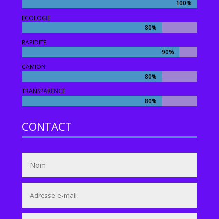
100%
100%
ECOLOGIE
80%
80%
RAPIDITE
90%
90%
CAMION
80%
80%
TRANSPARENCE
80%
80%
CONTACT