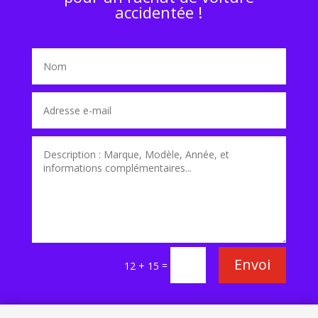
accidentée !
Envoi
=
12 + 15