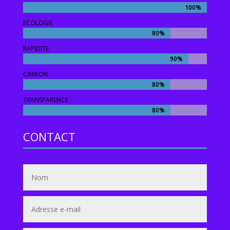
100%
100%
ECOLOGIE
80%
80%
RAPIDITE
90%
90%
CAMION
80%
80%
TRANSPARENCE
80%
80%
CONTACT