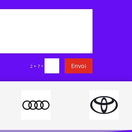
Envoi
=
2 + 7