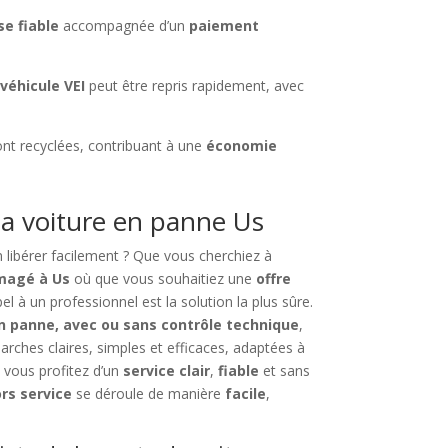
se fiable
accompagnée d’un
paiement
n
véhicule VEI
peut être repris rapidement, avec
ont recyclées, contribuant à une
économie
a voiture en panne Us
n libérer facilement ? Que vous cherchiez à
magé à Us
où que vous souhaitiez une
offre
pel à un professionnel est la solution la plus sûre.
en panne, avec ou sans contrôle technique
,
hes claires, simples et efficaces, adaptées à
, vous profitez d’un
service clair
,
fiable
et sans
rs service
se déroule de manière
facile
,