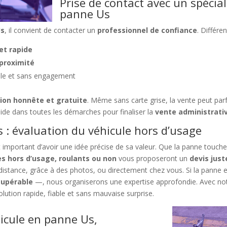
Prise de contact avec un spécial
panne Us
Us
, il convient de contacter un
professionnel de confiance
. Différe
et rapide
proximité
ple et sans engagement
ion honnête et gratuite
. Même sans carte grise, la vente peut parf
ide dans toutes les démarches pour finaliser la
vente administrativ
 : évaluation du véhicule hors d’usage
est important d’avoir une idée précise de sa valeur. Que la panne touch
es hors d’usage, roulants ou non
vous proposeront un
devis just
à distance, grâce à des photos, ou directement chez vous. Si la panne
cupérable
—, nous organiserons une expertise approfondie. Avec no
olution rapide, fiable et sans mauvaise surprise.
icule en panne Us,