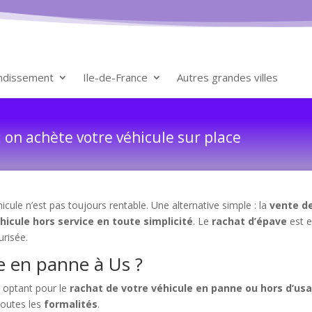
ondissement
Ile-de-France
Autres grandes villes
 on achète votre véhicule sur place
cule n’est pas toujours rentable. Une alternative simple : la
vente de
hicule hors service en toute simplicité
. Le
rachat d’épave
est e
urisée.
e en panne à Us ?
 optant pour le
rachat de votre véhicule en panne ou hors d’us
 toutes les
formalités
.