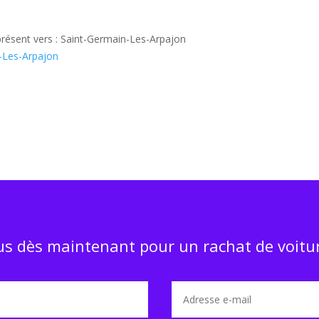
présent vers : Saint-Germain-Les-Arpajon
n-Les-Arpajon
s dès maintenant pour un rachat de voitur