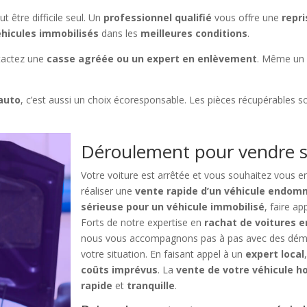
être difficile seul. Un
professionnel qualifié
vous offre une
repri
éhicules immobilisés
dans les
meilleures conditions
.
tactez une
casse agréée ou un expert en enlèvement
. Même u
auto
, c’est aussi un choix écoresponsable. Les pièces récupérables s
Déroulement pour vendre s
Votre voiture est arrêtée et vous souhaitez vous e
réaliser une
vente rapide d’un véhicule endom
sérieuse pour un véhicule immobilisé
, faire ap
Forts de notre expertise en
rachat de voitures 
nous vous accompagnons pas à pas avec des démarc
votre situation. En faisant appel à un
expert local
coûts imprévus
. La
vente de votre véhicule ho
rapide
et
tranquille
.