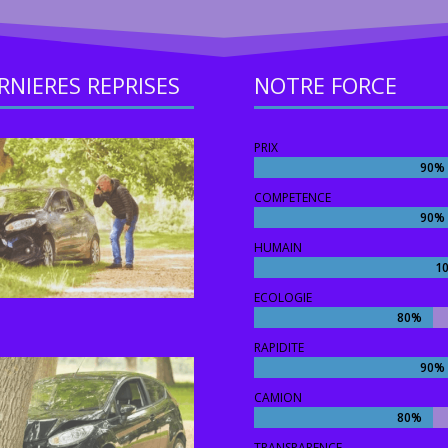
RNIERES REPRISES
NOTRE FORCE
PRIX
90%
90%
COMPETENCE
90%
90%
HUMAIN
1
1
ECOLOGIE
80%
80%
RAPIDITE
90%
90%
CAMION
80%
80%
TRANSPARENCE