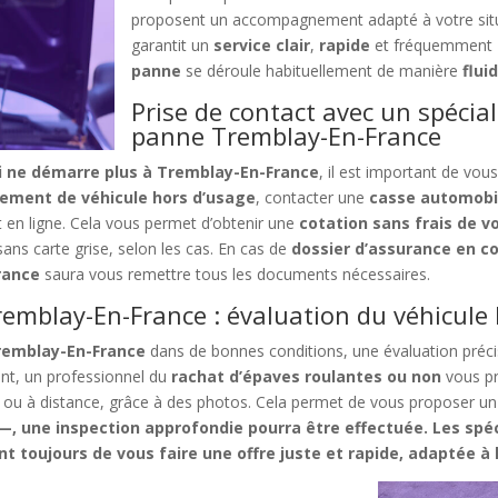
proposent un accompagnement adapté à votre situ
garantit un
service clair
,
rapide
et fréquemment
panne
se déroule habituellement de manière
flui
Prise de contact avec un spécial
panne Tremblay-En-France
i ne démarre plus à Tremblay-En-France
, il est important de vou
ement de véhicule hors d’usage
, contacter une
casse automobi
 en ligne. Cela vous permet d’obtenir une
cotation sans frais de v
ans carte grise, selon les cas. En cas de
dossier d’assurance en c
rance
saura vous remettre tous les documents nécessaires.
emblay-En-France : évaluation du véhicule
Tremblay-En-France
dans de bonnes conditions, une évaluation préci
ant, un professionnel du
rachat d’épaves roulantes ou non
vous p
ace ou à distance, grâce à des photos. Cela permet de vous proposer u
, une inspection approfondie pourra être effectuée. Les spé
t toujours de vous faire une offre juste et rapide, adaptée à l