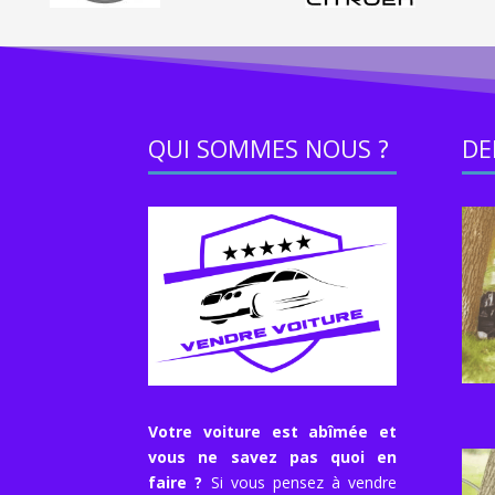
QUI SOMMES NOUS ?
DE
Votre voiture est abîmée et
vous ne savez pas quoi en
faire ?
Si vous pensez à vendre