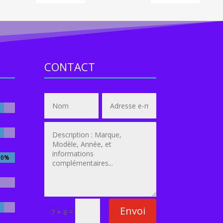
CONTACT
00%
00%
Envoi
=
7 + 8