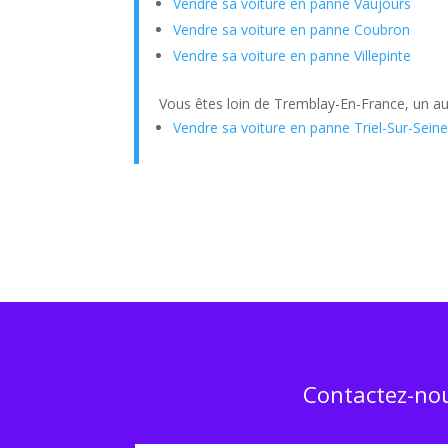
Vendre sa voiture en panne Vaujours
Vendre sa voiture en panne Coubron
Vendre sa voiture en panne Villepinte
Vous êtes loin de Tremblay-En-France, un aut
Vendre sa voiture en panne Triel-Sur-Sein
Contactez-nou