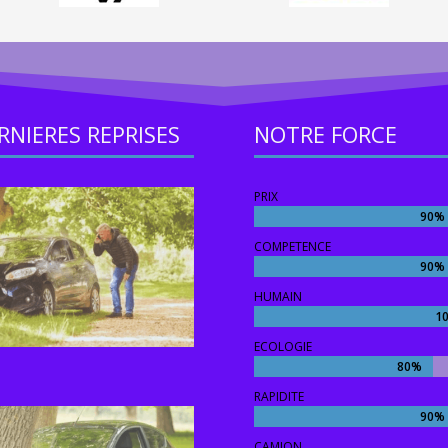
RNIERES REPRISES
NOTRE FORCE
PRIX
90%
90%
COMPETENCE
90%
90%
HUMAIN
1
1
ECOLOGIE
80%
80%
RAPIDITE
90%
90%
CAMION