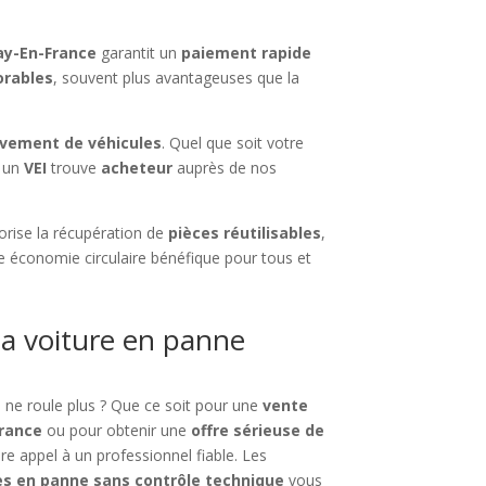
ay-En-France
garantit un
paiement rapide
orables
, souvent plus avantageuses que la
èvement de véhicules
. Quel que soit votre
 un
VEI
trouve
acheteur
auprès de nos
orise la récupération de
pièces réutilisables
,
ne économie circulaire bénéfique pour tous et
a voiture en panne
 ne roule plus ? Que ce soit pour une
vente
France
ou pour obtenir une
offre sérieuse de
re appel à un professionnel fiable. Les
es en panne sans contrôle technique
vous