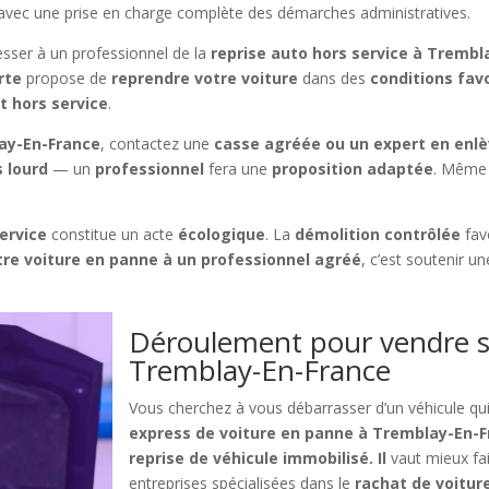
, avec une prise en charge complète des démarches administratives.
sser à un professionnel de la
reprise auto hors service à Trembl
rte
propose de
reprendre votre voiture
dans des
conditions fav
t hors service
.
ay-En-France
, contactez une
casse agréée ou un expert en enl
s lourd
— un
professionnel
fera une
proposition adaptée
. Même
ervice
constitue un acte
écologique
. La
démolition contrôlée
fav
tre voiture en panne à un professionnel agréé
, c’est soutenir u
Déroulement pour vendre s
Tremblay-En-France
Vous cherchez à vous débarrasser d’un véhicule qui
express de voiture en panne à Tremblay-En-
reprise de véhicule immobilisé. Il
vaut mieux fai
entreprises spécialisées dans le
rachat de voitur