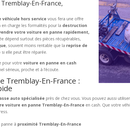
 Tremblay-En-France,
e véhicule hors service
vous fera une offre
ra en charge les formalités pour la
destruction
vendre votre voiture en panne rapidement,
sée dépend surtout des pièces récupérables,
que
, souvent moins rentable que la
reprise de
e
si elle peut être réparée.
de pour votre
voiture en panne en cash
nel sérieux, proche et à l’écoute.
ne Tremblay-En-France :
pide
asse auto spécialisée
près de chez vous. Vous pouvez aussi utiliser
re voiture en panne Tremblay-En-France
en cash. Que votre véhic
ress.
n panne à
proximité Tremblay-En-France