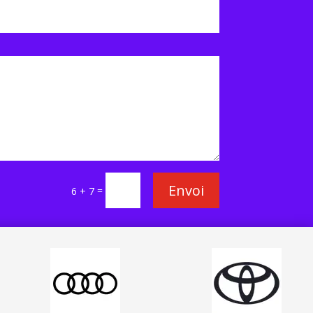
Envoi
=
6 + 7