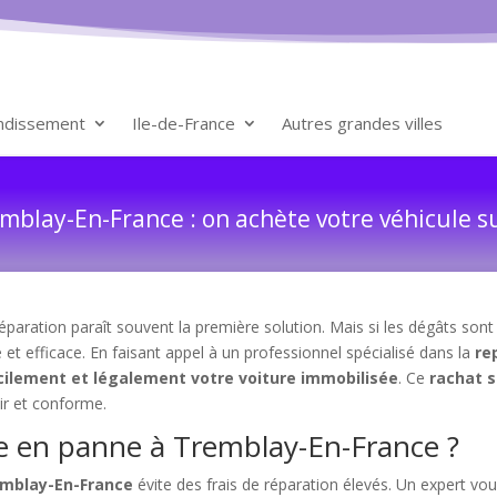
ondissement
Ile-de-France
Autres grandes villes
mblay-En-France : on achète votre véhicule s
paration paraît souvent la première solution. Mais si les dégâts sont
 et efficace. En faisant appel à un professionnel spécialisé dans la
re
cilement et légalement votre voiture immobilisée
. Ce
rachat s
ir et conforme.
re en panne à Tremblay-En-France ?
emblay-En-France
évite des frais de réparation élevés. Un expert v