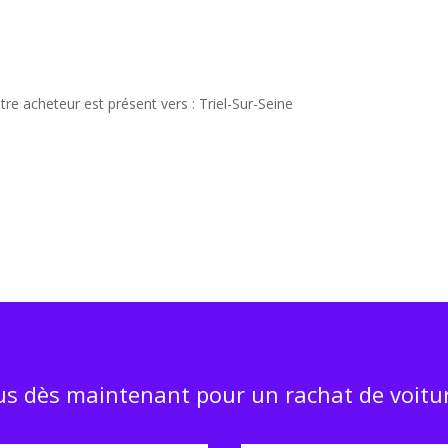
re acheteur est présent vers : Triel-Sur-Seine
e
s dès maintenant pour un rachat de voitur