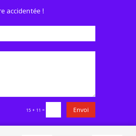
e accidentée !
Envoi
=
15 + 11