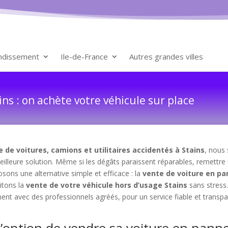
ondissement
Ile-de-France
Autres grandes villes
ns : on achète votre véhicule sur place
e de voitures, camions et utilitaires accidentés à Stains
, nous
meilleure solution. Même si les dégâts paraissent réparables, remettre
ons une alternative simple et efficace : la
vente de voiture en pa
litons la
vente de votre véhicule hors d’usage Stains
sans stress
ement avec des professionnels agréés, pour un service fiable et tra
l’option de vendre sa voiture en pann