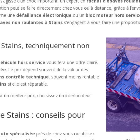
 s’agisse d’un choc important, un expert en
rachat d’épaves roulan
uation peut se faire directement chez vous ou à distance, grâce à l’en
omme une
défaillance électronique
ou un
bloc moteur hors servic
aves non roulantes à Stains
s’engagent à vous faire une propositio
 Stains, techniquement non
éhicule hors service
vous fera une offre claire.
sée
. Le prix dépend souvent de la valeur des
ns contrôle technique
, souvent moins rentable
ins
si elle est réparable.
 un meilleur prix, choisissez un interlocuteur
 Stains : conseils pour
uto spécialisée
près de chez vous ou utilisez