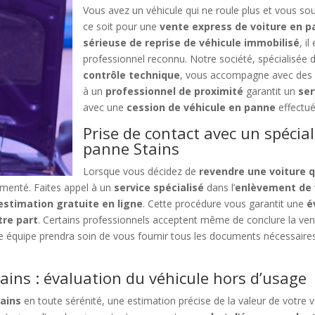
Vous avez un véhicule qui ne roule plus et vous s
ce soit pour une
vente express de voiture en p
sérieuse de reprise de véhicule immobilisé
, i
professionnel reconnu. Notre société, spécialisée 
contrôle technique
, vous accompagne avec des s
à un
professionnel de proximité
garantit un
ser
avec une
cession de véhicule en panne
effectu
Prise de contact avec un spécial
panne Stains
Lorsque vous décidez de
revendre une voiture q
rimenté. Faites appel à un
service spécialisé
dans l’
enlèvement de 
estimation gratuite en ligne
. Cette procédure vous garantit une
é
re part
. Certains professionnels acceptent même de conclure la vente
re équipe prendra soin de vous fournir tous les documents nécessaires
.
ains : évaluation du véhicule hors d’usage
tains
en toute sérénité, une estimation précise de la valeur de votre 