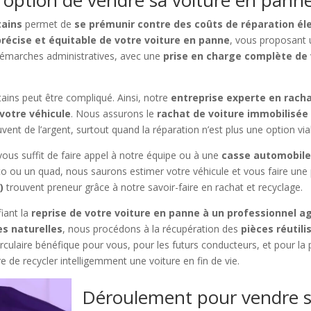
tains
permet de
se prémunir contre des coûts de réparation él
récise et équitable de votre voiture en panne
, vous proposant u
émarches administratives, avec une
prise en charge complète de 
ins peut être compliqué. Ainsi, notre
entreprise experte en racha
votre véhicule
. Nous assurons le
rachat de voiture immobilisée
vent de l’argent, surtout quand la réparation n’est plus une option via
l vous suffit de faire appel à notre équipe ou à une
casse automobile
moto ou un quad, nous saurons estimer votre véhicule et vous faire une
)
trouvent preneur grâce à notre savoir-faire en rachat et recyclage.
iant la
reprise de votre voiture en panne à un professionnel a
es naturelles
, nous procédons à la récupération des
pièces réutili
culaire bénéfique pour vous, pour les futurs conducteurs, et pour la p
re de recycler intelligemment une voiture en fin de vie.
Déroulement pour vendre s