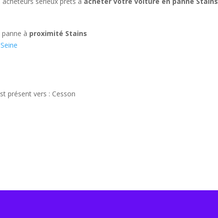
s acheteurs sérieux prêts à
acheter votre voiture en panne Stain
n panne à
proximité Stains
-Seine
est présent vers : Cesson