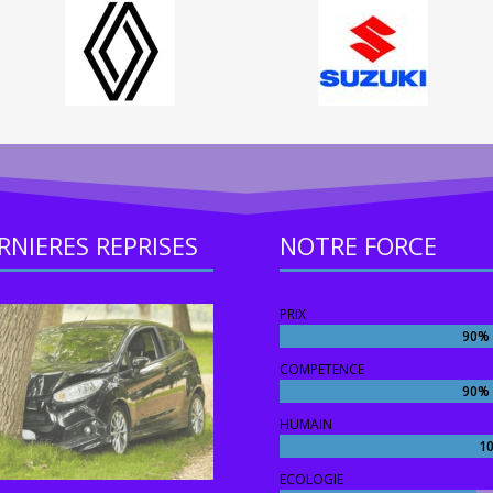
RNIERES REPRISES
NOTRE FORCE
PRIX
90%
90%
COMPETENCE
90%
90%
HUMAIN
1
1
ECOLOGIE