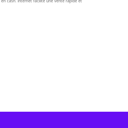
s
en cash. Internet facilite une vente rapide et