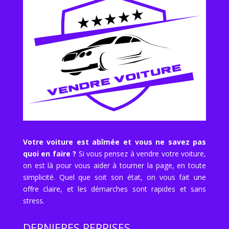
Votre voiture est abîmée et vous ne savez pas
quoi en faire ?
Si vous pensez à vendre votre voiture,
on est là pour vous aider à tourner la page, en toute
simplicité. Quel que soit son état, on vous fait une
offre claire, et les démarches sont rapides et sans
stress.
DERNIERES REPRISES