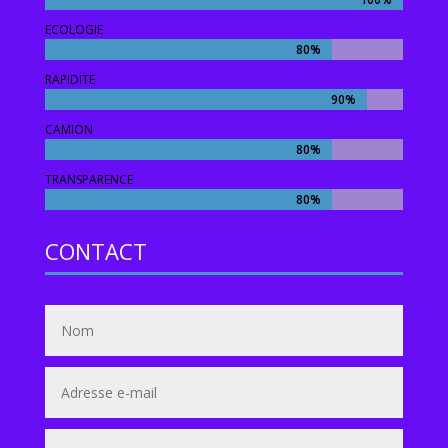
ECOLOGIE
80%
80%
RAPIDITE
90%
90%
CAMION
80%
80%
TRANSPARENCE
80%
80%
CONTACT