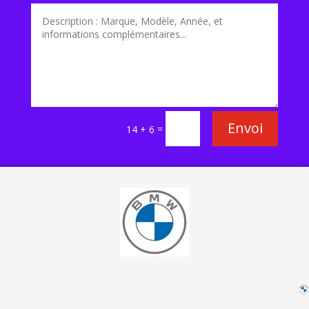
Envoi
=
14 + 6