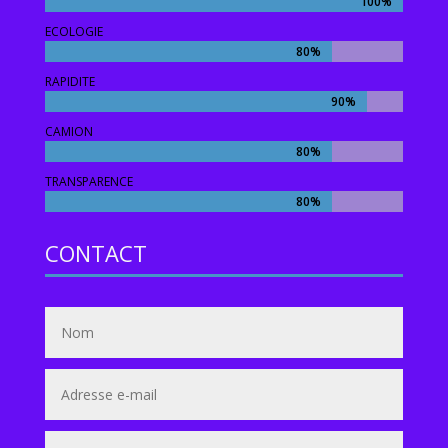
100%
100%
ECOLOGIE
80%
80%
RAPIDITE
90%
90%
CAMION
80%
80%
TRANSPARENCE
80%
80%
CONTACT