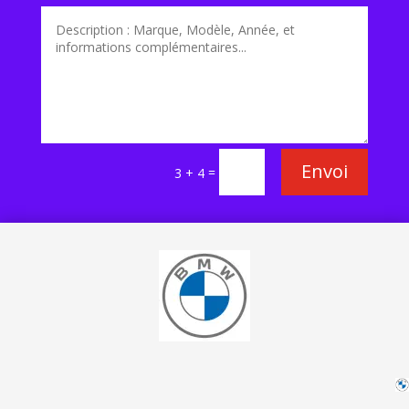
Envoi
=
3 + 4