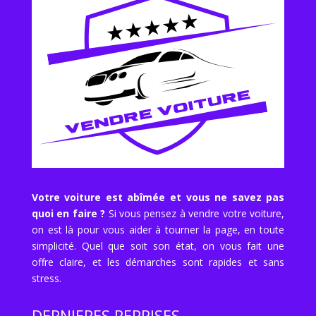
Votre voiture est abîmée et vous ne savez pas
quoi en faire ?
Si vous pensez à vendre votre voiture,
on est là pour vous aider à tourner la page, en toute
simplicité. Quel que soit son état, on vous fait une
offre claire, et les démarches sont rapides et sans
stress.
DERNIERES REPRISES