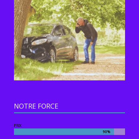
NOTRE FORCE
PRIX
90%
90%