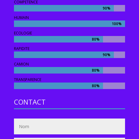
COMPETENCE
90%
90%
HUMAIN
100%
100%
ECOLOGIE
80%
80%
RAPIDITE
90%
90%
CAMION
80%
80%
TRANSPARENCE
80%
80%
CONTACT