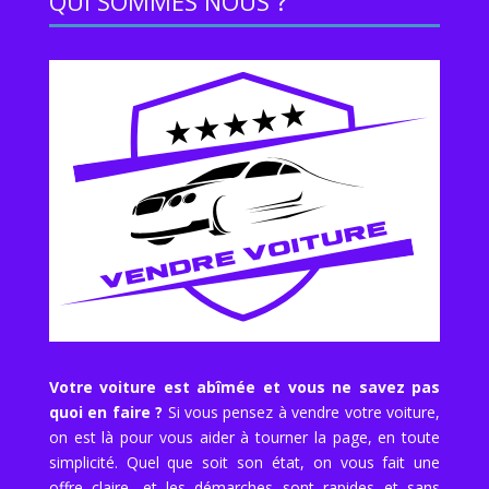
QUI SOMMES NOUS ?
Votre voiture est abîmée et vous ne savez pas
quoi en faire ?
Si vous pensez à vendre votre voiture,
on est là pour vous aider à tourner la page, en toute
simplicité. Quel que soit son état, on vous fait une
offre claire, et les démarches sont rapides et sans