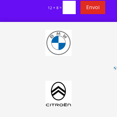
Envoi
=
12 + 8