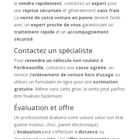
le
vendre rapidement
, contactez un
expert
pour
une
reprise sécurisée
et généralement
sans frais
.
La
vente de votre voiture en panne
devient facile
avec un
expert proche de vous
garantissant un
traitement rapide
et un
accompagnement
sécurisé
.
Contactez un spécialiste
Pour
revendre un véhicule non roulant à
Perdreauville
, contactez une
casse agréée
, un
service d’
enlèvement de voiture hors d’usage
ou
utilisez un formulaire en ligne pour une
estimation
gratuite
. Même sans carte grise, la vente peut parfois
être finalisée facilement.
Évaluation et offre
Un professionnel évaluera votre voiture selon son état
(panne moteur, choc, panne électronique).
L’
évaluation
peut s’effectuer à
distance
ou
directement sur
site
. Une
offre transparente
vous