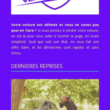
Votre voiture est abîmée et vous ne savez pas
quoi en faire ?
Si vous pensez à vendre votre voiture,
on est là pour vous aider à tourner la page, en toute
simplicité. Quel que soit son état, on vous fait une
offre claire, et les démarches sont rapides et sans
stress.
DERNIERES REPRISES