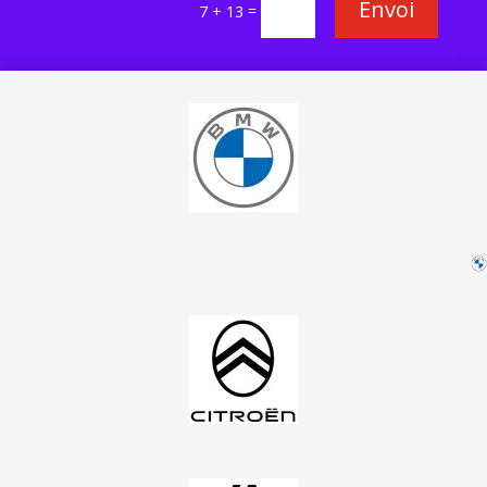
Envoi
=
7 + 13