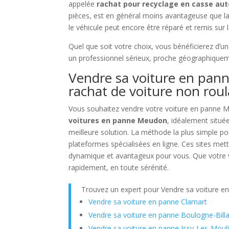
appelée
rachat pour recyclage en casse aut
pièces, est en général moins avantageuse que l
le véhicule peut encore être réparé et remis sur l
Quel que soit votre choix, vous bénéficierez d’u
un professionnel sérieux, proche géographiqueme
Vendre sa voiture en pann
rachat de voiture non rou
Vous souhaitez vendre votre voiture en panne 
voitures en panne Meudon
, idéalement situé
meilleure solution. La méthode la plus simple po
plateformes spécialisées en ligne. Ces sites met
dynamique et avantageux pour vous. Que votre voi
rapidement, en toute sérénité.
Trouvez un expert pour Vendre sa voiture e
Vendre sa voiture en panne Clamart
Vendre sa voiture en panne Boulogne-Bill
Vendre sa voiture en panne Issy-Les-Moul