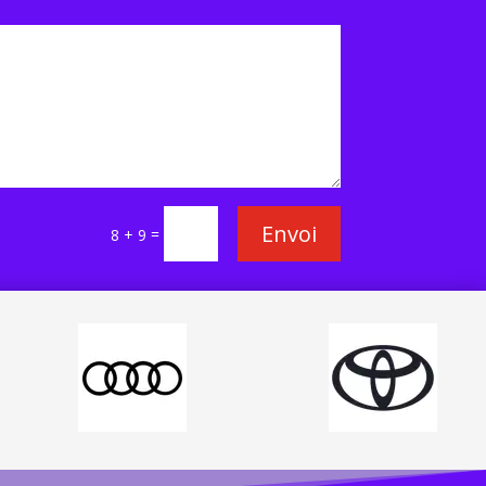
Envoi
=
8 + 9