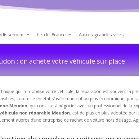
ondissement
Ile-de-France
Autres grandes villes
don : on achète votre véhicule sur place
hnique qui immobilise votre véhicule, la réparation est souvent la pre
sensibles, la remise en état s’avère une option plus économique, par r
panne Meudon
, qui consiste à négocier avec un professionnel de la
re
 véhicule non réparable Meudon
, est de plus en plus adoptée par l
quement auprès d’une entreprise de rachat de voiture hors d’usage. A
 l’option de vendre sa voiture en pa