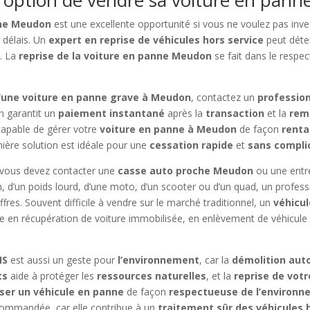
nne Meudon
est une excellente opportunité si vous ne voulez pas inve
 délais. Un
expert en reprise de véhicules hors service
peut déte
e
. La
reprise de la voiture en panne Meudon
se fait dans le respe
’une voiture en panne grave à Meudon
, contactez un
profession
n
garantit un
paiement instantané
après la
transaction
et la
rem
capable de gérer votre
voiture en panne à Meudon
de façon
renta
rnière solution est idéale pour une
cessation rapide
et
sans compli
 vous devez contacter une
casse auto proche Meudon
ou une entr
amion, d’un poids lourd, d’une moto, d’un scooter ou d’un quad, un profe
res. Souvent difficile à vendre sur le marché traditionnel, un
véhicu
sée en récupération de voiture immobilisée, en enlèvement de véhicule
HS
est aussi un geste pour
l’environnement
, car la
démolition aut
ts
aide à protéger les
ressources naturelles
, et la
reprise de votr
iser un véhicule en panne
de façon
respectueuse de l’environ
ommandée, car elle contribue à un
traitement sûr des véhicules 