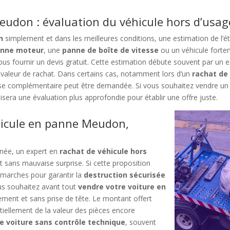
eudon : évaluation du véhicule hors d’usag
n
simplement et dans les meilleures conditions, une estimation de l’ét
panne moteur
, une
panne de boîte de vitesse
ou un véhicule fort
us fournir un devis gratuit. Cette estimation débute souvent par un e
 valeur de rachat. Dans certains cas, notamment lors d’un
rachat de
ise complémentaire peut être demandée. Si vous souhaitez vendre un
isera une évaluation plus approfondie pour établir une offre juste.
hicule en panne Meudon,
inée, un expert en
rachat de véhicule hors
t sans mauvaise surprise. Si cette proposition
démarches pour garantir la
destruction sécurisée
ous souhaitez avant tout
vendre votre voiture en
dement et sans prise de tête. Le montant offert
iellement de la valeur des pièces encore
de voiture sans contrôle technique
, souvent