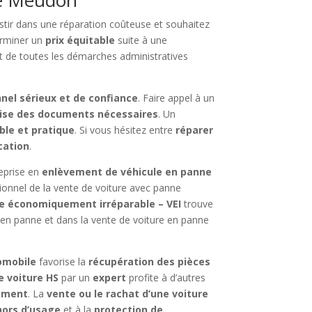
stir dans une réparation coûteuse et souhaitez
rminer un
prix équitable
suite à une
ct de toutes les démarches administratives
nel sérieux et de confiance
. Faire appel à un
ise des documents nécessaires
. Un
ble et pratique
. Si vous hésitez entre
réparer
cation
.
eprise en
enlèvement de véhicule en panne
ssionnel de la vente de voiture avec panne
le économiquement irréparable – VEI
trouve
 en panne et dans la vente de voiture en panne
omobile
favorise la
récupération des pièces
e voiture HS
par un
expert
profite à d’autres
nement
. La
vente ou le rachat d’une voiture
hors d’usage
et à la
protection de