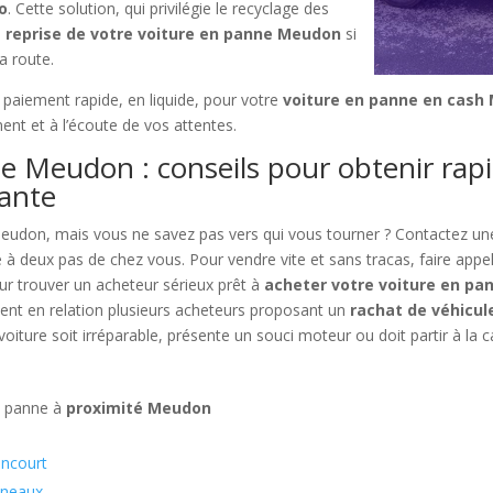
o
. Cette solution, qui privilégie le recyclage des
a
reprise de votre voiture en panne Meudon
si
a route.
n paiement rapide, en liquide, pour votre
voiture en panne en cash
nt et à l’écoute de vos attentes.
e Meudon : conseils pour obtenir rap
lante
Meudon, mais vous ne savez pas vers qui vous tourner ? Contactez u
e à deux pas de chez vous. Pour vendre vite et sans tracas, faire appel
ur trouver un acheteur sérieux prêt à
acheter votre voiture en p
tent en relation plusieurs acheteurs proposant un
rachat de véhicul
ture soit irréparable, présente un souci moteur ou doit partir à la ca
n panne à
proximité Meudon
ancourt
ineaux