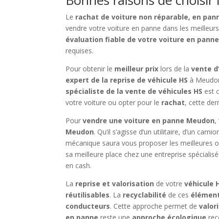
Le
rachat de voiture non réparable, en pa
vendre votre voiture en panne dans les meilleurs
évaluation fiable de votre voiture en pann
requises.
Pour obtenir le
meilleur prix
lors de la
vente d
expert de la reprise de véhicule HS
à
Meudo
spécialiste de la vente de véhicules HS
est 
votre voiture ou opter pour le
rachat
, cette de
Pour
vendre une voiture en panne Meudon
,
Meudon
. Qu’il s’agisse d’un utilitaire, d’un c
mécanique saura vous proposer les meilleures off
sa meilleure place chez une entreprise spéciali
en cash.
La
reprise et valorisation
de votre
véhicule 
réutilisables
. La
recyclabilité
de ces
élémen
conducteurs
. Cette approche permet de
valor
en panne
reste une
approche écologique
rec