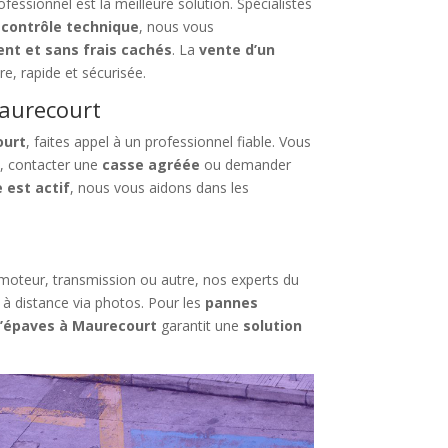
rofessionnel est la meilleure solution. Spécialistes
 contrôle technique
, nous vous
ent et sans frais cachés
. La
vente d’un
e, rapide et sécurisée.
Maurecourt
ourt
, faites appel à un professionnel fiable. Vous
e
, contacter une
casse agréée
ou demander
 est actif
, nous vous aidons dans les
t moteur, transmission ou autre, nos experts du
u à distance via photos. Pour les
pannes
d’épaves à Maurecourt
garantit une
solution