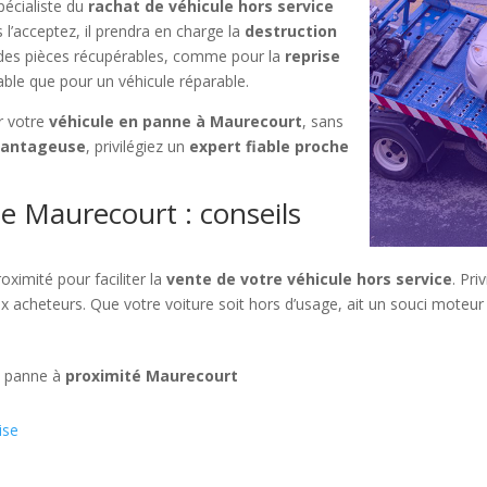
pécialiste du
rachat de véhicule hors service
 l’acceptez, il prendra en charge la
destruction
r des pièces récupérables, comme pour la
reprise
able que pour un véhicule réparable.
 votre
véhicule en panne à Maurecourt
, sans
vantageuse
, privilégiez un
expert fiable proche
e Maurecourt : conseils
oximité pour faciliter la
vente de votre véhicule hors service
. Pri
acheteurs. Que votre voiture soit hors d’usage, ait un souci moteur ou
n panne à
proximité Maurecourt
ise