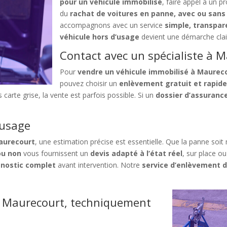
pour un véhicule immobilisé
, faire appel à un p
du
rachat de voitures en panne, avec ou sans
accompagnons avec un service
simple, transpar
véhicule hors d’usage
devient une démarche clair
Contact avec un spécialiste à 
Pour
vendre un véhicule immobilisé à Maurec
pouvez choisir un
enlèvement gratuit et rapid
carte grise, la vente est parfois possible. Si un
dossier d’assurance
’usage
Maurecourt
, une estimation précise est essentielle. Que la panne soi
ou non
vous fournissent un
devis adapté à l’état réel
, sur place o
gnostic complet
avant intervention. Notre
service d’enlèvement 
e Maurecourt, techniquement