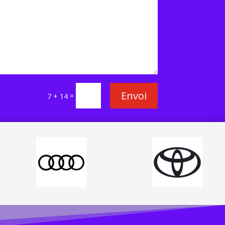
Envoi
=
7 + 14