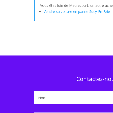
Vous êtes loin de Maurecourt, un autre achet
Vendre sa voiture en panne Sucy-En-Brie
Contactez-nou