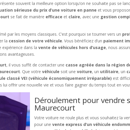
résente souvent la meilleure option lorsqu’on ne souhaite pas se lan
uation sérieuse du prix d’une voiture en panne
et vous proposon
ourt
se fait de manière
efficace
et
claire
, avec une
gestion comp
abîmé par les moyens classiques. C’est pourquoi se tourner vers un
pro
er la
cession de votre véhicule
. Vous bénéficiez d’un
paiement im
e expérience dans la
vente de véhicules hors d’usage
, nous assur
ions avantageuses.
urt
, il vous suffit de contacter une
casse agréée dans la région 
aurecourt
. Que votre
véhicule
soit une
voiture
, un
utilitaire
, un
c
ule classé VEI (véhicule économiquement irréparable)
est diffi
s lui offrir une nouvelle vie et vous faire gagner du temps tout en v
Déroulement pour vendre s
Maurecourt
Votre voiture ne roule plus et vous souhaitez la v
pour une
vente express d’un véhicule endom