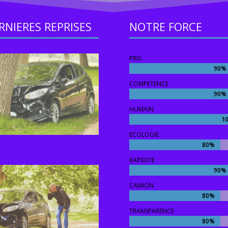
RNIERES REPRISES
NOTRE FORCE
PRIX
90%
90%
COMPETENCE
90%
90%
HUMAIN
1
1
ECOLOGIE
80%
80%
RAPIDITE
90%
90%
CAMION
80%
80%
TRANSPARENCE
80%
80%