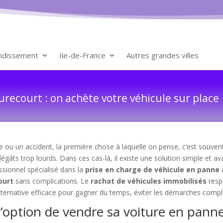
ondissement
Ile-de-France
Autres grandes villes
recourt : on achète votre véhicule sur place
ou un accident, la première chose à laquelle on pense, c’est souvent 
dégâts trop lourds. Dans ces cas-là, il existe une solution simple et a
ssionnel spécialisé dans la
prise en charge de véhicule en panne
ourt
sans complications. Le
rachat de véhicules immobilisés
respe
ternative efficace pour gagner du temps, éviter les démarches complexes
 l’option de vendre sa voiture en pan