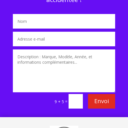
Envoi
=
9 + 5