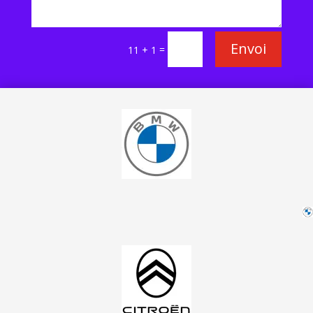
Envoi
=
11 + 1