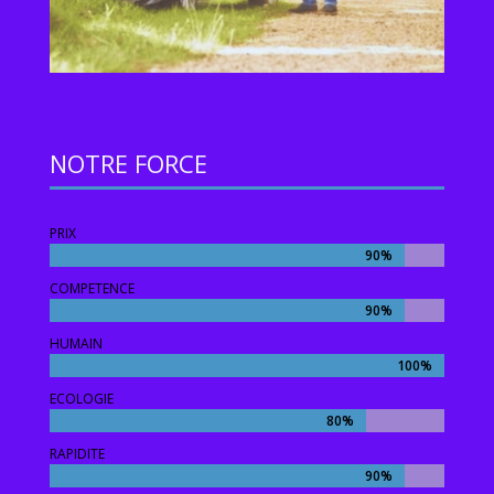
NOTRE FORCE
PRIX
90%
90%
COMPETENCE
90%
90%
HUMAIN
100%
100%
ECOLOGIE
80%
80%
RAPIDITE
90%
90%