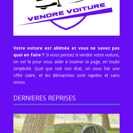
Votre voiture est abîmée et vous ne savez pas
quoi en faire ?
Si vous pensez à vendre votre voiture,
on est là pour vous aider à tourner la page, en toute
simplicité. Quel que soit son état, on vous fait une
offre claire, et les démarches sont rapides et sans
stress.
DERNIERES REPRISES