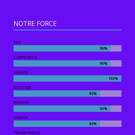
NOTRE FORCE
PRIX
90%
90%
COMPETENCE
90%
90%
HUMAIN
100%
100%
ECOLOGIE
80%
80%
RAPIDITE
90%
90%
CAMION
80%
80%
TRANSPARENCE