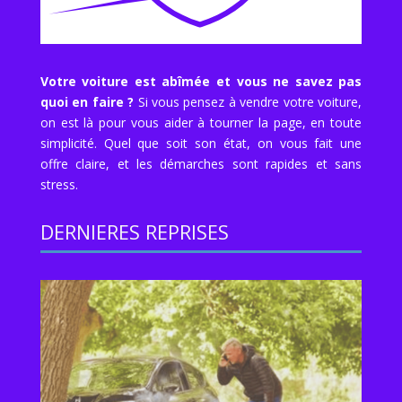
Votre voiture est abîmée et vous ne savez pas
quoi en faire ?
Si vous pensez à vendre votre voiture,
on est là pour vous aider à tourner la page, en toute
simplicité. Quel que soit son état, on vous fait une
offre claire, et les démarches sont rapides et sans
stress.
DERNIERES REPRISES