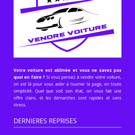
Votre voiture est abîmée et vous ne savez pas
quoi en faire ?
Si vous pensez à vendre votre voiture,
on est là pour vous aider à tourner la page, en toute
simplicité. Quel que soit son état, on vous fait une
offre claire, et les démarches sont rapides et sans
stress.
DERNIERES REPRISES