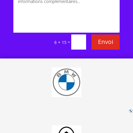
Envoi
=
6 + 15