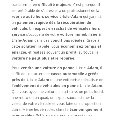
transformer en
difficulté majeure
. C’est pourquoi il
est préférable de s’adresser à un professionnel de la
reprise auto hors service L-Isle-Adam
qui garantit
un
paiement rapide dès la récupération du
véhicule
. Un
expert en rachat de véhicules hors
service
s’occupera de votre
voiture immobilisée à
L’Isle-Adam
dans des
conditions idéales
. Grâce à
cette
solution rapide
, vous
économisez temps et
énergie
, et réalisez souvent un
profit
, surtout si la
voiture ne peut plus être réparée
.
Pour
vendre une voiture en panne L-Isle-Adam
, il
suffit de contacter une
casse automobile agréée
près de L-Isle-Adam
ou une entreprise spécialiste de
l’enlèvement de véhicules en panne L-Isle-Adam
.
Que vous ayez une voiture, un utilitaire, un poids lourd,
une moto ou un quad, un expert saura estimer la
valeur de votre véhicule et vous faire une proposition
claire. Même les véhicules classés
économiquement
irréparables (VEI)
trouvent preneur auprès des