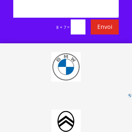
Envoi
=
8 + 7