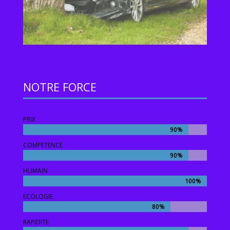
NOTRE FORCE
PRIX
90%
90%
COMPETENCE
90%
90%
HUMAIN
100%
100%
ECOLOGIE
80%
80%
RAPIDITE