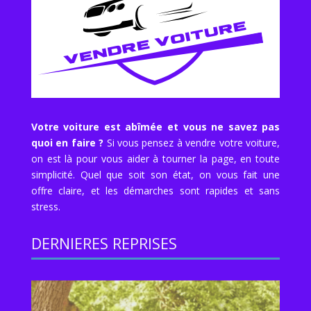
Votre voiture est abîmée et vous ne savez pas
quoi en faire ?
Si vous pensez à vendre votre voiture,
on est là pour vous aider à tourner la page, en toute
simplicité. Quel que soit son état, on vous fait une
offre claire, et les démarches sont rapides et sans
stress.
DERNIERES REPRISES