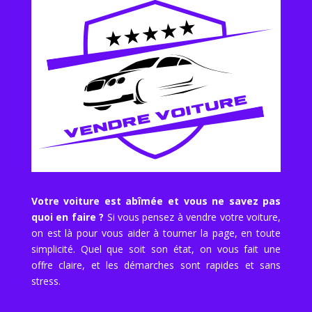
Votre voiture est abîmée et vous ne savez pas
quoi en faire ?
Si vous pensez à vendre votre voiture,
on est là pour vous aider à tourner la page, en toute
simplicité. Quel que soit son état, on vous fait une
offre claire, et les démarches sont rapides et sans
stress.