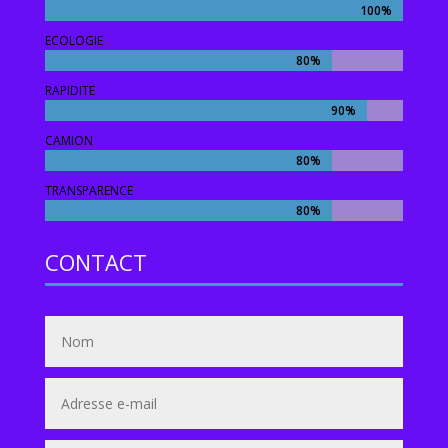
100%
100%
ECOLOGIE
80%
80%
RAPIDITE
90%
90%
CAMION
80%
80%
TRANSPARENCE
80%
80%
CONTACT