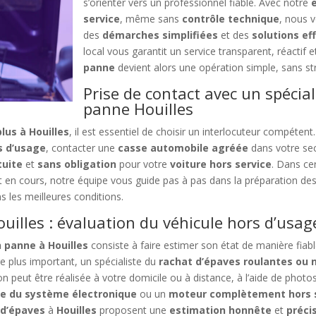
s’orienter vers un professionnel fiable. Avec notre
service
, même sans
contrôle technique
, nous 
des
démarches simplifiées
et des
solutions ef
local vous garantit un service transparent, réactif 
panne
devient alors une opération simple, sans str
Prise de contact avec un spécial
panne Houilles
lus à Houilles
, il est essentiel de choisir un interlocuteur compétent.
s d’usage
, contacter une
casse automobile agréée
dans votre sec
tuite
et
sans obligation
pour votre
voiture hors service
. Dans ce
 en cours, notre équipe vous guide pas à pas dans la préparation de
s les meilleures conditions.
uilles : évaluation du véhicule hors d’usag
 panne à Houilles
consiste à faire estimer son état de manière fia
re plus important, un spécialiste du
rachat d’épaves roulantes ou 
ion peut être réalisée à votre domicile ou à distance, à l’aide de phot
ce du système électronique
ou un
moteur complètement hors 
d’épaves
à
Houilles
proposent une
estimation honnête
et
préci