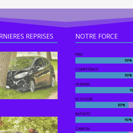
RNIERES REPRISES
NOTRE FORCE
PRIX
90%
90%
COMPETENCE
90%
90%
HUMAIN
1
1
ECOLOGIE
80%
80%
RAPIDITE
90%
90%
CAMION