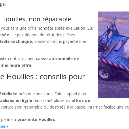
mps
.
Houilles, non réparable
vous fera une offre honnête après évaluation. Sûr
risée
. Le prix dépend de l’état des pièces
trôle technique
, souvent moins payante que
ash
, contactez une
casse automobile de
a
meilleure offre
.
 Houilles : conseils pour
écialisée
près de chez vous. Faites appel à un
cialisés en ligne
réunissant plusieurs
offres de
 voiture soit irréparable ou destinée à la casse, Internet facilite une v
n panne à
proximité Houilles
Seine