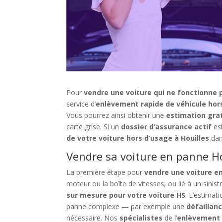
Pour
vendre une voiture qui ne fonctionne p
service d’
enlèvement rapide de véhicule hor
Vous pourrez ainsi obtenir une
estimation gra
carte grise. Si un
dossier d’assurance actif
est
de votre voiture hors d’usage à Houilles
dan
Vendre sa voiture en panne Ho
La première étape pour
vendre une voiture en
moteur ou la boîte de vitesses, ou lié à un sinist
sur mesure pour votre voiture HS
. L’estimat
panne complexe — par exemple une
défaillan
nécessaire. Nos
spécialistes
de l’
enlèvement 