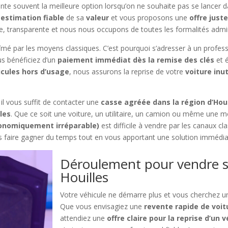
nte souvent la meilleure option lorsqu’on ne souhaite pas se lancer 
e
estimation fiable
de sa
valeur
et vous proposons une
offre just
e, transparente et nous nous occupons de toutes les formalités admini
abîmé par les moyens classiques. C’est pourquoi s’adresser à un profes
us bénéficiez d’un
paiement immédiat dès la remise des clés
et é
icules hors d’usage
, nous assurons la reprise de votre
voiture inut
, il vous suffit de contacter une
casse agréée dans la région d’Houi
les
. Que ce soit une voiture, un utilitaire, un camion ou même une m
économiquement irréparable)
est difficile à vendre par les canaux cl
ous faire gagner du temps tout en vous apportant une solution immédia
Déroulement pour vendre s
Houilles
Votre véhicule ne démarre plus et vous cherchez u
Que vous envisagiez une
revente rapide de voit
attendiez une
offre claire pour la reprise d’un 