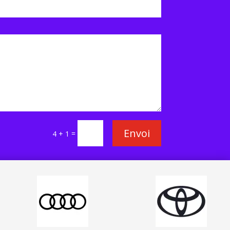
Envoi
=
4 + 1