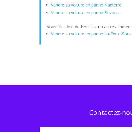
Vendre sa voiture en panne Nanterre
Vendre sa voiture en panne Bezons
Vous êtes loin de Houilles, un autre acheteu
Vendre sa voiture en panne La-Ferte-Sous
Contactez-nou