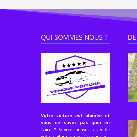
QUI SOMMES NOUS ?
DE
Votre voiture est abîmée et
vous ne savez pas quoi en
faire ?
Si vous pensez à vendre
votre voiture, on est là pour vous