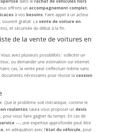
expertise
dans le
rachat de véhicules hors
vous offrons un
accompagnement complet
,
ficaces
à vos
besoins
. Faire appel à un acteur
et souvent gratuit. La
vente de voiture en
ess, et sécurisée du début à la fin.
iste de la vente de voitures en
 Vous avez plusieurs possibilités : solliciter un
teur, ou demander une estimation sur internet.
rtains cas, la vente peut s’effectuer même sans
s documents nécessaires pour réussir la
cession
e
ble. Que le problème soit mécanique, comme le
non roulantes
saura vous proposer un
devis
os, pour vous faire gagner du temps. En cas de
service
—, une expertise approfondie peut être
se
, en adéquation avec l’
état du véhicule
, pour