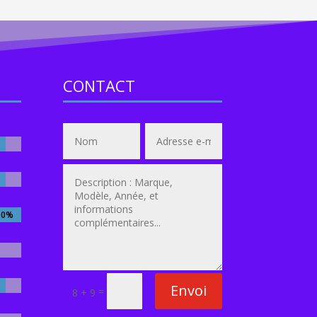
CONTACT
00%
00%
Envoi
=
8 + 9