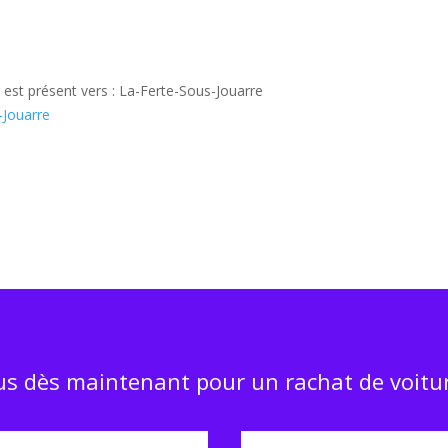
r est présent vers : La-Ferte-Sous-Jouarre
-Jouarre
s dès maintenant pour un rachat de voitur